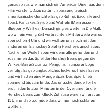
c
y
n
genauso aus wie man sich ein American Diner aus dem
a
w
t
k
a
h
Film vorstellt. Dazu natürlich passend typisch
e
f
e
amerikanische Gerichte. Es gab Rührei, Bacon, French
f
s
Toast, Pancakes, Syrup und Waffeln (Mein essen-
l
c
Blueberry Waffles). Danach ging es weiter in Die Mall,
e
r
s
e
wo wir ein wenig Zeit verbrachten. Mittlerweile war es
e
aber schon 4 Uhr und wir wollten uns noch mit den
n
anderen ein Eishockey Spiel in Hershey’s anschauen.
t
Nach einer Weile haben wir denn alle gefunden und
o
c
zusammen das Spiel der Hershey Bears gegen die
o
Wilkes-Barre/Scranton Penguins in unserer Loge
n
verfolgt. Es gab unglaubliches leckeres freies Essen
g
r
und wir hatten eine Menge Spaß. Das Spiel blieb
a
spannend bis zum Ende. Das entscheidende Tor fiel
t
erst in den letzten Minuten in der Overtime für die
u
Hershey bears zum Glück. Zuhause waren wir erst um
l
a
11 Uhr und so todmüde dass wir nur noch schlafen
t
wollten.
e