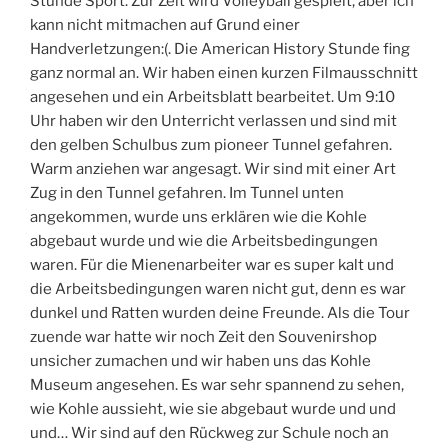
Stunde Sport. Zur Zeit wird Volleyball gespielt, aber ich
n
r
T
l
m
kann nicht mitmachen auf Grund einer
d
T
u
a
e
Handverletzungen:(. Die American History Stunde fing
A
u
n
t
a
m
n
n
h
t
ganz normal an. Wir haben einen kurzen Filmausschnitt
e
n
e
o
M
angesehen und ein Arbeitsblatt bearbeitet. Um 9:10
r
e
l
m
a
Uhr haben wir den Unterricht verlassen und sind mit
i
l
e
y
den gelben Schulbus zum pioneer Tunnel gefahren.
c
’
a
s
Warm anziehen war angesagt. Wir sind mit einer Art
n
Zug in den Tunnel gefahren. Im Tunnel unten
s
angekommen, wurde uns erklären wie die Kohle
t
abgebaut wurde und wie die Arbeitsbedingungen
u
d
waren. Für die Mienenarbeiter war es super kalt und
e
die Arbeitsbedingungen waren nicht gut, denn es war
n
dunkel und Ratten wurden deine Freunde. Als die Tour
t
s
zuende war hatte wir noch Zeit den Souvenirshop
unsicher zumachen und wir haben uns das Kohle
Museum angesehen. Es war sehr spannend zu sehen,
wie Kohle aussieht, wie sie abgebaut wurde und und
und… Wir sind auf den Rückweg zur Schule noch an