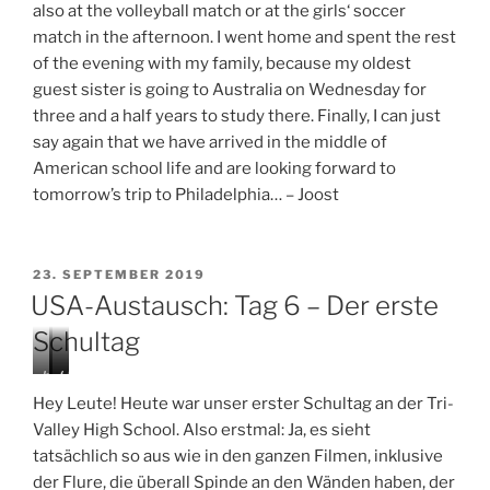
also at the volleyball match or at the girls‘ soccer
match in the afternoon. I went home and spent the rest
of the evening with my family, because my oldest
guest sister is going to Australia on Wednesday for
three and a half years to study there. Finally, I can just
say again that we have arrived in the middle of
American school life and are looking forward to
tomorrow’s trip to Philadelphia… – Joost
VERÖFFENTLICHT
23. SEPTEMBER 2019
AM
USA-Austausch: Tag 6 – Der erste
Schultag
h
M
(
o
i
T
Hey Leute! Heute war unser erster Schultag an der Tri-
m
n
r
Valley High School. Also erstmal: Ja, es sieht
e
d
y
tatsächlich so aus wie in den ganzen Filmen, inklusive
o
g
t
f
a
o
der Flure, die überall Spinde an den Wänden haben, der