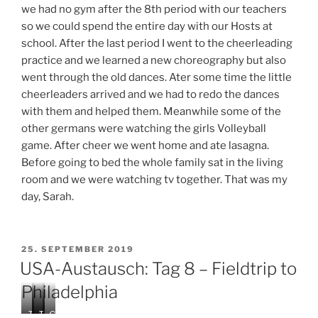
we had no gym after the 8th period with our teachers
so we could spend the entire day with our Hosts at
school. After the last period I went to the cheerleading
practice and we learned a new choreography but also
went through the old dances. Ater some time the little
cheerleaders arrived and we had to redo the dances
with them and helped them. Meanwhile some of the
other germans were watching the girls Volleyball
game. After cheer we went home and ate lasagna.
Before going to bed the whole family sat in the living
room and we were watching tv together. That was my
day, Sarah.
VERÖFFENTLICHT
25. SEPTEMBER 2019
AM
USA-Austausch: Tag 8 – Fieldtrip to
Philadelphia
T
O
T
G