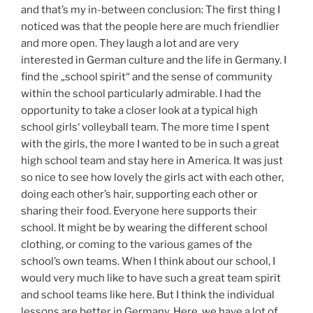
and that’s my in-between conclusion: The first thing I
noticed was that the people here are much friendlier
and more open. They laugh a lot and are very
interested in German culture and the life in Germany. I
find the „school spirit“ and the sense of community
within the school particularly admirable. I had the
opportunity to take a closer look at a typical high
school girls‘ volleyball team. The more time I spent
with the girls, the more I wanted to be in such a great
high school team and stay here in America. It was just
so nice to see how lovely the girls act with each other,
doing each other’s hair, supporting each other or
sharing their food. Everyone here supports their
school. It might be by wearing the different school
clothing, or coming to the various games of the
school’s own teams. When I think about our school, I
would very much like to have such a great team spirit
and school teams like here. But I think the individual
lessons are better in Germany. Here, we have a lot of