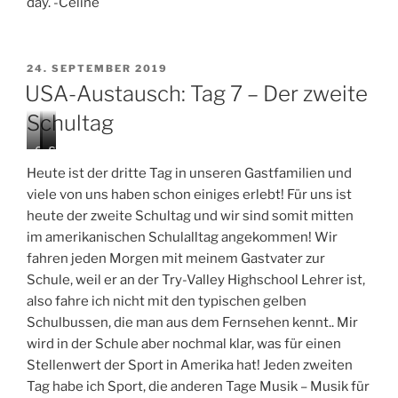
day. -Celine
VERÖFFENTLICHT
24. SEPTEMBER 2019
AM
USA-Austausch: Tag 7 – Der zweite
Schultag
S
V
S
o
o
p
Heute ist der dritte Tag in unseren Gastfamilien und
c
l
o
viele von uns haben schon einiges erlebt! Für uns ist
c
l
r
heute der zweite Schultag und wir sind somit mitten
e
e
t
r
y
s
im amerikanischen Schulalltag angekommen! Wir
G
b
i
fahren jeden Morgen mit meinem Gastvater zur
a
a
n
Schule, weil er an der Try-Valley Highschool Lehrer ist,
m
l
t
also fahre ich nicht mit den typischen gelben
e
l
h
G
e
Schulbussen, die man aus dem Fernsehen kennt.. Mir
a
8
wird in der Schule aber nochmal klar, was für einen
m
t
Stellenwert der Sport in Amerika hat! Jeden zweiten
e
h
Tag habe ich Sport, die anderen Tage Musik – Musik für
a