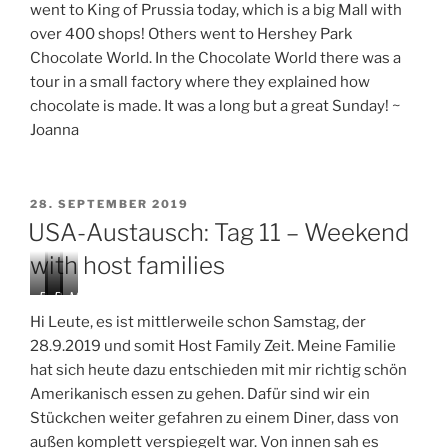
went to King of Prussia today, which is a big Mall with
over 400 shops! Others went to Hershey Park
Chocolate World. In the Chocolate World there was a
tour in a small factory where they explained how
chocolate is made. It was a long but a great Sunday! ~
Joanna
VERÖFFENTLICHT
28. SEPTEMBER 2019
AM
USA-Austausch: Tag 11 – Weekend
with host families
B
D
B
M
i
i
l
e
Hi Leute, es ist mittlerweile schon Samstag, der
r
n
u
s
28.9.2019 und somit Host Family Zeit. Meine Familie
t
e
e
s
hat sich heute dazu entschieden mit mir richtig schön
h
r
b
a
d
e
g
Amerikanisch essen zu gehen. Dafür sind wir ein
a
r
e
Stückchen weiter gefahren zu einem Diner, dass von
y
r
o
außen komplett verspiegelt war. Von innen sah es