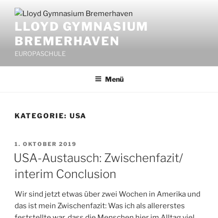
Zum
Inhalt
LLOYD GYMNASIUM
springen
BREMERHAVEN
EUROPASCHULE
Menü
KATEGORIE:
USA
VERÖFFENTLICHT
1. OKTOBER 2019
AM
USA-Austausch: Zwischenfazit/
interim Conclusion
Wir sind jetzt etwas über zwei Wochen in Amerika und
das ist mein Zwischenfazit: Was ich als allererstes
feststellte war, dass die Menschen hier im Alltag viel