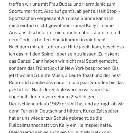
treffen wir uns mit Frau Budau und Herrn Jahic zum
Sportunterricht. Also auf geht’s, ab geht’s. Halt Stop –
Sportsachen vergessen! An diese Spinde kann ich
mich einfach nicht gewöhnen, zumal Kelly – meine
Austauschschülerin – nicht mehr dabei ist um mir mit
dem Code zu helfen. Panik kommt in mir hoch!
Nachdem mir ein Lehrer zur Hilfe geeilt kam, beschloss
ich das mit den Spind lieber sein zu lassen. Zu riskant
das Ganze! Dann haben wir nicht mal Sport gemacht,
sondern das Frühstück für New York besprochen. Bis
jetzt wollen 5 Leute Müsli, 3 Leute Toast und der Rest
Rührei. Ich denke das dauert noch paar Stunden bis das
geklärt ist. Nach der Schule wurden wir vom Opa
abgeholt, der mir von seinem 2-wöchigen
Deutschlandurlaub 1989 erzählt hat und gefragt, ob wir
denn Ferien in Deutschland hätten. Kurze Zeit später
hat er uns wieder zur Schule gebracht, da die
Fußballmannschaft von Kelly ein Heimspiel hatte.
Gleichzeitig gab es auch ein Volleyballspiel in der