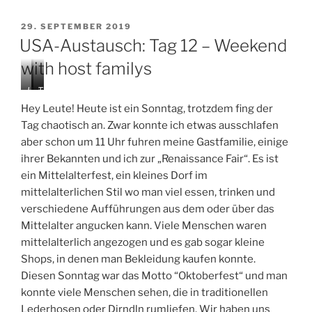
VERÖFFENTLICHT
29. SEPTEMBER 2019
AM
USA-Austausch: Tag 12 – Weekend
with host familys
H
H
T
e
e
h
Hey Leute! Heute ist ein Sonntag, trotzdem fing der
r
r
e
Tag chaotisch an. Zwar konnte ich etwas ausschlafen
s
s
M
aber schon um 11 Uhr fuhren meine Gastfamilie, einige
h
h
a
e
e
l
ihrer Bekannten und ich zur „Renaissance Fair“. Es ist
y
y
l
ein Mittelalterfest, ein kleines Dorf im
P
mittelalterlichen Stil wo man viel essen, trinken und
a
verschiedene Aufführungen aus dem oder über das
r
k
Mittelalter angucken kann. Viele Menschen waren
mittelalterlich angezogen und es gab sogar kleine
Shops, in denen man Bekleidung kaufen konnte.
Diesen Sonntag war das Motto “Oktoberfest“ und man
konnte viele Menschen sehen, die in traditionellen
Lederhosen oder Dirndln rumliefen. Wir haben uns