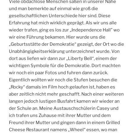
e
k
Viele obdachlose Menschen saßen in unserer Nähe
r
und man bemerkte auf einmal wie groß die
v
gesellschaftlichen Unterschiede hier sind. Diese
a
Erfahrung hat mich wirklich geprägt. Als wir uns alle
t
i
wieder trafen, ging es los zur „Independence Hall” wo
o
wir eine Führung bekamen. Hier wurde uns die
n
„Geburtsstätte der Demokratie“ gezeigt, der Ort wo die
D
Unabhängigkeitserklärung unterzeichnet wurde. Von
e
c
dort aus liefen wir dann zur „Liberty Bell“, einem der
k
wichtigen Symbole für die Demokratie. Dort machten
wir noch ein paar Fotos und fuhren dann zurück.
Eigentlich wollten wir noch die Stufen besuchen die
„Rocky“ damals im Film hoch gelaufen ist, haben es
aber zeitlich nicht mehr geschafft. Nach einer weiteren
langen jedoch lustigen Busfahrt kamen wir wieder an
der Schule an. Meine Austauschschülerin Casey und
ich trafen uns Zuhause mit ihrer Mutter und dem
Freund ihrer Mutter und gingen dann in einem Grilled
Cheese Restaurant namens „Wheel“ essen, wo man