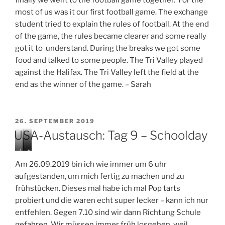
most of us was it our first football game. The exchange
student tried to explain the rules of football. At the end
of the game, the rules became clearer and some really
got it to understand. During the breaks we got some
food and talked to some people. The Tri Valley played
against the Halifax. The Tri Valley left the field at the
end as the winner of the game. – Sarah
VERÖFFENTLICHT
26. SEPTEMBER 2019
AM
USA-Austausch: Tag 9 – Schoolday
V
C
p
o
h
o
Am 26.09.2019 bin ich wie immer um 6 uhr
l
e
p
aufgestanden, um mich fertig zu machen und zu
l
e
t
frühstücken. Dieses mal habe ich mal Pop tarts
e
r
a
y
l
r
probiert und die waren echt super lecker – kann ich nur
b
e
t
entfehlen. Gegen 7.10 sind wir dann Richtung Schule
a
a
s
gefahren. Wir müssen immer früh losgehen, weil