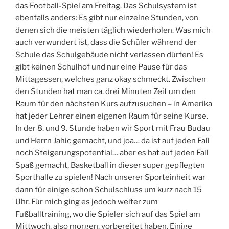
n
das Football-Spiel am Freitag. Das Schulsystem ist
d
ebenfalls anders: Es gibt nur einzelne Stunden, von
9
denen sich die meisten täglich wiederholen. Was mich
t
auch verwundert ist, dass die Schüler während der
h
Schule das Schulgebäude nicht verlassen dürfen! Es
gibt keinen Schulhof und nur eine Pause für das
Mittagessen, welches ganz okay schmeckt. Zwischen
den Stunden hat man ca. drei Minuten Zeit um den
Raum für den nächsten Kurs aufzusuchen – in Amerika
hat jeder Lehrer einen eigenen Raum für seine Kurse.
In der 8. und 9. Stunde haben wir Sport mit Frau Budau
und Herrn Jahic gemacht, und joa… da ist auf jeden Fall
noch Steigerungspotential… aber es hat auf jeden Fall
Spaß gemacht, Basketball in dieser super gepflegten
Sporthalle zu spielen! Nach unserer Sporteinheit war
dann für einige schon Schulschluss um kurz nach 15
Uhr. Für mich ging es jedoch weiter zum
Fußballtraining, wo die Spieler sich auf das Spiel am
Mittwoch, also morgen, vorbereitet haben. Einige