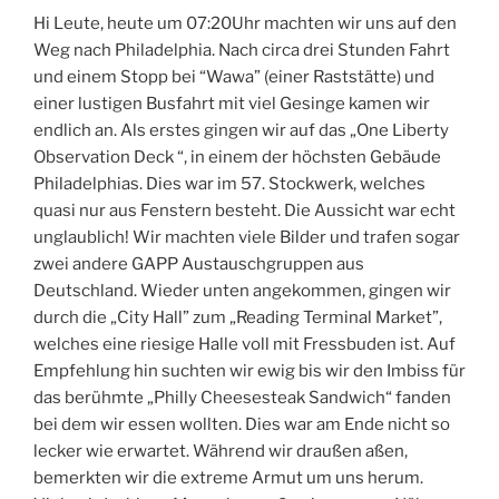
h
n
h
r
Hi Leute, heute um 07:20Uhr machten wir uns auf den
e
e
e
i
Weg nach Philadelphia. Nach circa drei Stunden Fahrt
v
L
f
l
und einem Stopp bei “Wawa” (einer Raststätte) und
i
i
u
l
e
b
n
e
einer lustigen Busfahrt mit viel Gesinge kamen wir
w
e
n
d
endlich an. Als erstes gingen wir auf das „One Liberty
f
r
y
C
Observation Deck “, in einem der höchsten Gebäude
r
t
b
h
Philadelphias. Dies war im 57. Stockwerk, welches
o
y
u
e
m
O
s
e
quasi nur aus Fenstern besteht. Die Aussicht war echt
O
b
r
s
unglaublich! Wir machten viele Bilder und trafen sogar
n
s
i
e
zwei andere GAPP Austauschgruppen aus
e
e
d
S
Deutschland. Wieder unten angekommen, gingen wir
L
r
e
a
i
v
n
durch die „City Hall” zum „Reading Terminal Market”,
b
a
d
welches eine riesige Halle voll mit Fressbuden ist. Auf
e
t
w
Empfehlung hin suchten wir ewig bis wir den Imbiss für
r
i
i
das berühmte „Philly Cheesesteak Sandwich“ fanden
t
o
c
y
n
h
bei dem wir essen wollten. Dies war am Ende nicht so
O
D
lecker wie erwartet. Während wir draußen aßen,
b
e
bemerkten wir die extreme Armut um uns herum.
s
c