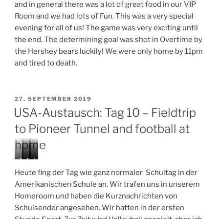
and in general there was a lot of great food in our VIP
Room and we had lots of Fun. This was a very special
evening for all of us! The game was very exciting until
the end. The determining goal was shot in Overtime by
the Hershey bears luckily! We were only home by 11pm
and tired to death.
VERÖFFENTLICHT
27. SEPTEMBER 2019
AM
USA-Austausch: Tag 10 – Fieldtrip
to Pioneer Tunnel and football at
home
G
P
P
F
l
e
i
i
o
u
Heute fing der Tag wie ganz normaler Schultag in der
r
n
o
o
n
Amerikanischen Schule an. Wir trafen uns in unserem
m
o
n
t
c
Homeroom und haben die Kurznachrichten von
a
n
e
b
h
n
e
e
a
t
Schulsender angesehen. Wir hatten in der ersten
a
e
r
l
i