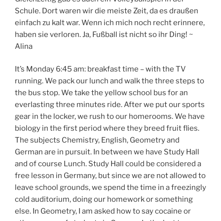
Schule. Dort waren wir die meiste Zeit, da es draußen
einfach zu kalt war. Wenn ich mich noch recht erinnere,
haben sie verloren. Ja, Fußball ist nicht so ihr Ding! ~
Alina
It’s Monday 6:45 am: breakfast time – with the TV
running. We pack our lunch and walk the three steps to
the bus stop. We take the yellow school bus for an
everlasting three minutes ride. After we put our sports
gear in the locker, we rush to our homerooms. We have
biology in the first period where they breed fruit flies.
The subjects Chemistry, English, Geometry and
German are in pursuit. In between we have Study Hall
and of course Lunch. Study Hall could be considered a
free lesson in Germany, but since we are not allowed to
leave school grounds, we spend the time in a freezingly
cold auditorium, doing our homework or something
else. In Geometry, I am asked how to say cocaine or