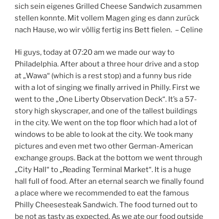
sich sein eigenes Grilled Cheese Sandwich zusammen
stellen konnte. Mit vollem Magen ging es dann zurück
nach Hause, wo wir völlig fertig ins Bett fielen. – Celine
Hi guys, today at 07:20 am we made our way to
Philadelphia. After about a three hour drive and a stop
at „Wawa“ (which is a rest stop) and a funny bus ride
with a lot of singing we finally arrived in Philly. First we
went to the „One Liberty Observation Deck“. It’s a 57-
story high skyscraper, and one of the tallest buildings
in the city. We went on the top floor which had a lot of
windows to be able to look at the city. We took many
pictures and even met two other German-American
exchange groups. Back at the bottom we went through
„City Hall“ to „Reading Terminal Market“. It is a huge
hall full of food. After an eternal search we finally found
a place where we recommended to eat the famous
Philly Cheesesteak Sandwich. The food turned out to
be not as tasty as expected. As we ate our food outside