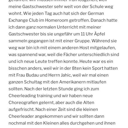
l
d
meine Gastschwester sehr weit von der Schule weg
l
e
g
r
wohnt. Wie jeden Tag auch hat sich der German
a
g
Exchange Club im Homeroom getroffen. Danach hatte
m
y
ich dann ganz normalen Unterricht mit meiner
e
m
Gastschwester bis sie ungefähr um 11 Uhr Äpfel
sammeln gegangen ist mit einer Gruppe. Während sie
weg war bin ich mit einem anderen Host mitgelaufen,
was spannend war, weil die Fächer unterschiedlich sind
und ich neue Leute treffen konnte. Heute war es ein
bisschen anders, weil wir in der 8ten kein Sport hatten
mit Frau Budau und Herrn Jahic, weil wir mal einen
ganzen Schultag mit den Amerikanern mitlaufen
sollten. Nach der letzten Stunde ging ich zum
Cheerleading training und wir haben neue
Choreografien gelernt, aber auch die Alten
aufgefrischt. Nach einer Zeit sind die kleinen
Cheerleader angekommen und wir sollten dann
nochmal mit den Kleinen alles durchgehen und ihnen