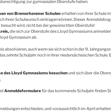
berechtigung zur gymnasialen Oberstufe haben.
assen von Bremerhavener Schulen
erhalten von ihrer Schule i
ch ihren Schulwunsch eintragen können. Dieser Anmeldeboge
besucht wird, nicht bei der gewünschten Oberstufe!
reis,
die sich zur Oberstufe des Lloyd Gymnasiums anmelden
Lloyd Gymnasium ab.
s absolvieren, auch wenn sie sich schon in der 9. Jahrgangs
s zehnte Schuljahr noch in ihrer niedersächsischen Schule. E
asse des Lloyd Gymnasiums besuchen
und sich über die Ober
…
und
Anmeldeformulare
für das kommende Schuljahr finden Sie
meldungen entschieden, und voraussichtlich im April erhalt