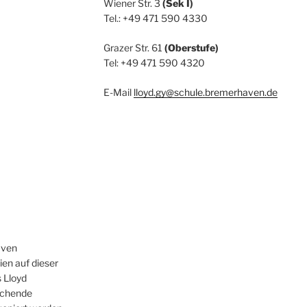
Wiener Str. 3
(Sek I)
Tel.: +49 471 590 4330
Grazer Str. 61
(Oberstufe)
Tel: +49 471 590 4320
E-Mail
lloyd.gy@schule.bremerhaven.de
aven
en auf dieser
s Lloyd
echende