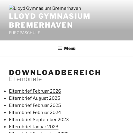
Zum
Inhalt
LLOYD GYMNASIUM
springen
BREMERHAVEN
EUROPASCHULE
Menü
DOWNLOADBEREICH
Elternbriefe
Elternbrief Februar 2026
Elternbrief August 2025
Elternbrief Februar 2025
Elternbrief Februar 2024
Elternbrief September 2023
Elternbrief Januar 2023