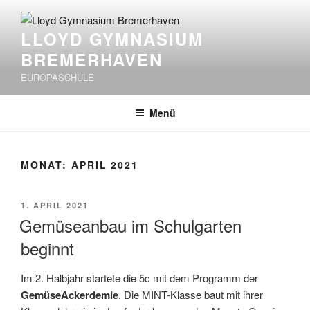
Zum
Inhalt
LLOYD GYMNASIUM
springen
BREMERHAVEN
EUROPASCHULE
Menü
MONAT:
APRIL 2021
VERÖFFENTLICHT
1. APRIL 2021
AM
Gemüseanbau im Schulgarten
beginnt
Im 2. Halbjahr startete die 5c mit dem Programm der
GemüseAckerdemie
. Die MINT-Klasse baut mit ihrer