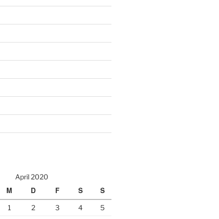
April 2020
M
D
F
S
S
1
2
3
4
5