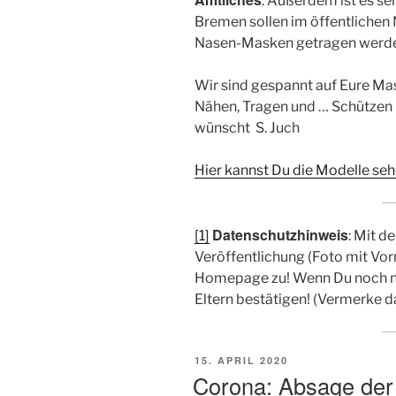
: Außerdem ist es se
Bremen sollen im öffentlichen
Nasen-Masken getragen werd
Wir sind gespannt auf Eure Ma
Nähen, Tragen und … Sc
wünscht S. Juch
Hier kannst Du die Modelle s
Datenschutzhinweis
[1]
: Mit d
Veröffentlichung (Foto mit Vor
Homepage zu! Wenn Du noch nich
Eltern bestätigen! (Vermerke d
VERÖFFENTLICHT
15. APRIL 2020
AM
Corona: Absage der 