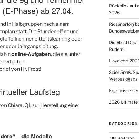
Rückblick auf 
 (E-Phase) ab 27.04.
2026
 und in Halbgruppen nach einem
Riesenerfolg b
Bundeswettbe
nplan statt. Die Stundenpläne und
e Teilnehmer bitte itslearning oder
Die 6b ist Deut
er oder Jahrgangsleitung.
Rudern!
online-Aufgaben
 dahin
, die sie unter
Lloyd ehrt 202
en erhalten.
brief von Hr. Frost
!
Spiel, Spaß, S
Werbeslogans
rtueller Laufsteg
Ergebnisse der
2026 Ultimate 
von Chiara, Q1, zur
Herstellung einer
KATEGORIEN
ndere“ – die Modelle
Alle Beiträge