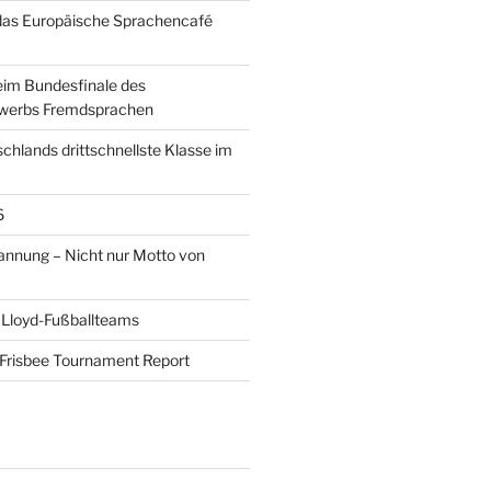
das Europäische Sprachencafé
eim Bundesfinale des
werbs Fremdsprachen
schlands drittschnellste Klasse im
6
pannung – Nicht nur Motto von
 Lloyd-Fußballteams
Frisbee Tournament Report