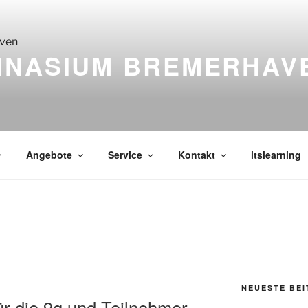
MNASIUM BREMERHAV
Angebote
Service
Kontakt
itslearning
NEUESTE BE
ür die 9g und Teilnehmer