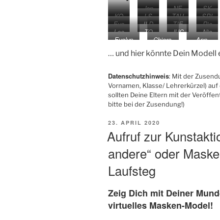
Jan
NE
SK
KO
LS
TAU
SPI
6d
U
H
Eva
ILD
TIE
Rie
S
E
Leo
TO
JUC
Nic
5c
ke
Evelyn
Chiara,
Ann-
nie
B
ole
Q1
Q1
Q1
Kathrin
Q1
Q1
… und hier könnte Dein Modell
, Q1
Datenschutzhinweis
: Mit der Zusend
Vornamen, Klasse/ Lehrerkürzel) auf 
sollten Deine Eltern mit der Veröffe
bitte bei der Zusendung!)
VERÖFFENTLICHT
23. APRIL 2020
AM
Aufruf zur Kunstakti
andere“ oder Masken
Laufsteg
Zeig Dich mit Deiner Mun
virtuelles Masken-Model!