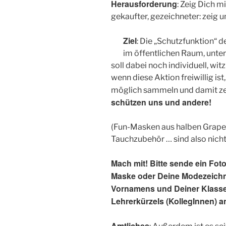
Herausforderung
: Zeig Dich m
gekaufter, gezeichneter: zeig 
Ziel
: Die „Schutzfunktion“ d
im öffentlichen Raum, unter
soll dabei noch individuell, wi
wenn diese Aktion freiwillig ist
möglich sammeln und damit z
schützen uns und andere!
(Fun-Masken aus halben Grapef
Tauchzubehör … sind also nicht
Mach mit! Bitte sende ein Fot
Maske oder Deine Modezeich
Vornamens und Deiner Klasse
Lehrerkürzels (KollegInnen) a
Amtliches