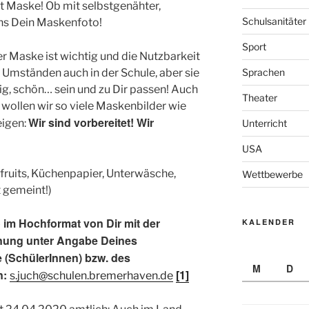
it Maske! Ob mit selbstgenähter,
Schulsanitäter
uns Dein Maskenfoto!
Sport
er Maske ist wichtig und die Nutzbarkeit
 Umständen auch in der Schule, aber sie
Sprachen
tzig, schön… sein und zu Dir passen! Auch
Theater
, wollen wir so viele Maskenbilder wie
Wir sind vorbereitet! Wir
eigen:
Unterricht
USA
ruits, Küchenpapier, Unterwäsche,
Wettbewerbe
 gemeint!)
o im Hochformat von Dir mit der
KALENDER
nung unter Angabe Deines
 (SchülerInnen) bzw. des
M
D
n:
[1]
s.juch@schulen.bremerhaven.de