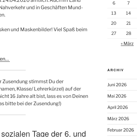
it 24.04.2020 amtlich: Auch im Land
6
7
 Nahverkehr und in Geschäften Mund-
13
14
en.
20
21
sken und Maskenbilder! Viel Spaß beim
27
28
hützen
« März
ehen…
ARCHIV
er Zusendung stimmst Du der
Juni 2026
namen, Klasse/ Lehrerkürzel) auf der
t 16 Jahre alt bist, lass es von Deinen
Mai 2026
as bitte bei der Zusendung!)
April 2026
März 2026
Februar 2026
sozialen Tage der 6. und