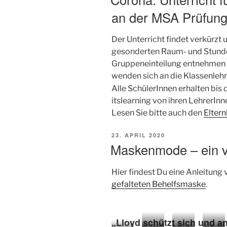
an der MSA Prüfung
Der Unterricht findet verkürzt
gesonderten Raum- und Stunde
Gruppeneinteilung entnehmen di
wenden sich an die Klassenlehr
Alle SchülerInnen erhalten bis
itslearning von ihren LehrerInn
Lesen Sie bitte auch den
Eltern
VERÖFFENTLICHT
23. APRIL 2020
AM
Maskenmode – ein vi
Hier findest Du eine Anleitung 
gefalteten Behelfsmaske
.
„Lloyd schützt sich und a