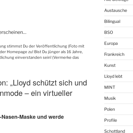
Austausche
Bilingual
 erscheinen…
BSO
Europa
ung stimmst Du der Veröffentlichung (Foto mit
der Homepage zu! Bist Du jünger als 16 Jahre,
Frankreich
ntlichung einverstanden sein! (Vermerke das
Kunst
Lloyd lebt
on: „Lloyd schützt sich und
MINT
mode – ein virtueller
Musik
Polen
d-Nasen-Maske und werde
Profile
Schottland