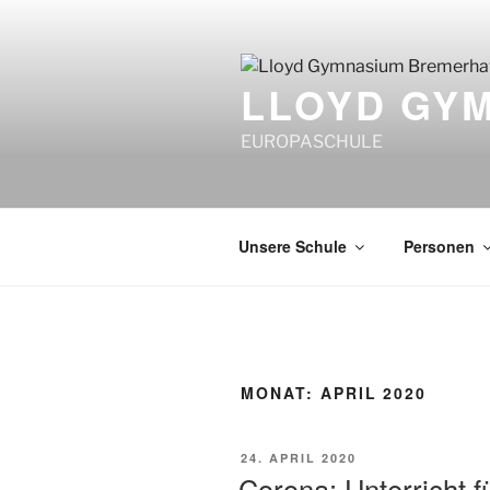
Zum
Inhalt
springen
LLOYD GY
EUROPASCHULE
Unsere Schule
Personen
MONAT:
APRIL 2020
VERÖFFENTLICHT
24. APRIL 2020
AM
Corona: Unterricht f