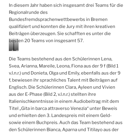
In diesem Jahr haben sich insgesamt drei Teams für die
Regionalrunde des
Bundesfremdsprachenwettbewerbs in Bremen
qualifiziert und konnten die Jury mit ihren kreativen
Beiträgen überzeugen. Sie schafften es unter die
besten 20 Teams von insgesamt 57.
B
B
i
i
Die Teams bestehend aus den Schülerinnen Lena,
l
l
Svea, Arianna, Mareile, Leona, Fiona aus der 9 f (Bild 1
d
d
v.l.n.r.) und Donieta, Olga und Emily, ebenfalls aus der 9
1
2
f, bewiesen ihr sprachliches Talent mit Beiträgen auf
Englisch. Die Schülerinnen Clara, Ayleen und Vivien
aus der E-Phase (Bild 2, v.l.n.r.) stellten ihre
Italienischkenntnisse in einem Audiobeitrag mit dem
Titel „Gita in barca attraverso Venezia“ unter Beweis
und erhielten den 3. Landespreis mit einem Geld-
sowie einem Buchpreis. Auch das Team bestehend aus
den Schülerinnen Bianca, Aparna und Titilayo aus der