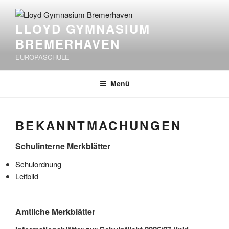
Zum
Inhalt
LLOYD GYMNASIUM
springen
BREMERHAVEN
EUROPASCHULE
Menü
BEKANNTMACHUNGEN
Schulinterne Merkblätter
Schulordnung
Leitbild
Amtliche Merkblätter