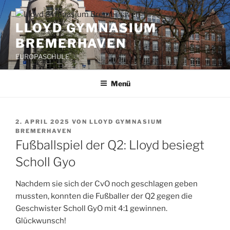
Zum
Inhalt
LLOYD GYMNASIUM
springen
BREMERHAVEN
EUROPASCHULE
Menü
VERÖFFENTLICHT
2. APRIL 2025
VON
LLOYD GYMNASIUM
AM
BREMERHAVEN
Fußballspiel der Q2: Lloyd besiegt
Scholl Gyo
Nachdem sie sich der CvO noch geschlagen geben
mussten, konnten die Fußballer der Q2 gegen die
Geschwister Scholl GyO mit 4:1 gewinnen.
Glückwunsch!