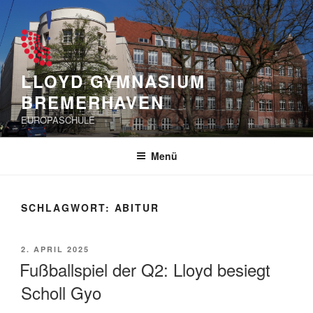
Zum
Inhalt
springen
LLOYD GYMNASIUM
BREMERHAVEN
EUROPASCHULE
Menü
SCHLAGWORT:
ABITUR
VERÖFFENTLICHT
2. APRIL 2025
AM
Fußballspiel der Q2: Lloyd besiegt
Scholl Gyo