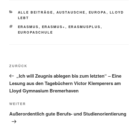
KATEGORIEN
ALLE BEITRÄGE
,
AUSTAUSCHE
,
EUROPA
,
LLOYD
LEBT
SCHLAGWÖRTER
ERASMUS
,
ERASMUS+
,
ERASMUSPLUS
,
EUROPASCHULE
Beitragsnavigation
Vorheriger
ZURÜCK
Beitrag
„Ich will Zeugnis ablegen bis zum letzten“ – Eine
Lesung aus den Tagebüchern Victor Klemperers am
Lloyd Gymnasium Bremerhaven
Nächster
WEITER
Beitrag
Außerordentlich gute Berufs- und Studienorientierung