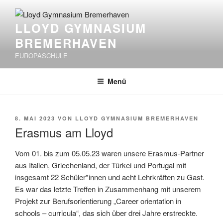
Zum
Inhalt
LLOYD GYMNASIUM
springen
BREMERHAVEN
EUROPASCHULE
Menü
VERÖFFENTLICHT
8. MAI 2023
VON
LLOYD GYMNASIUM BREMERHAVEN
AM
Erasmus am Lloyd
Vom 01. bis zum 05.05.23 waren unsere Erasmus-Partner
aus Italien, Griechenland, der Türkei und Portugal mit
insgesamt 22 Schüler*innen und acht Lehrkräften zu Gast.
Es war das letzte Treffen in Zusammenhang mit unserem
Projekt zur Berufsorientierung „Career orientation in
schools – curricula“, das sich über drei Jahre erstreckte.