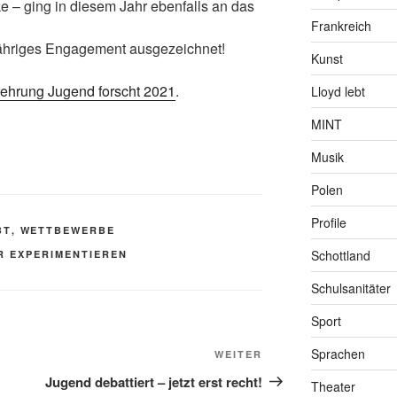
 – ging in diesem Jahr ebenfalls an das
Frankreich
jähriges Engagement ausgezeichnet!
Kunst
ehrung Jugend forscht 2021
.
Lloyd lebt
MINT
Musik
Polen
Profile
BT
,
WETTBEWERBE
Schottland
R EXPERIMENTIEREN
Schulsanitäter
Sport
Sprachen
Nächster
WEITER
Beitrag
Jugend debattiert – jetzt erst recht!
Theater