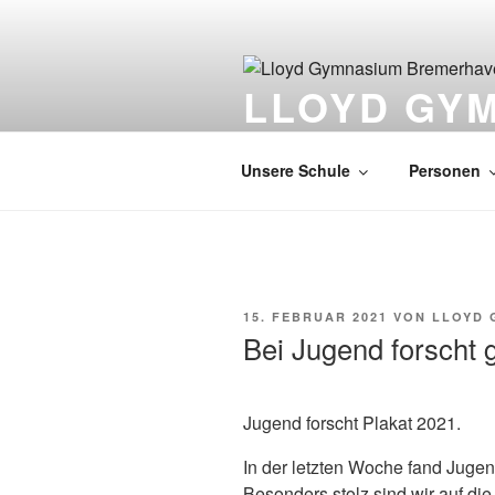
Zum
Inhalt
springen
LLOYD GY
EUROPASCHULE
Unsere Schule
Personen
VERÖFFENTLICHT
15. FEBRUAR 2021
VON
LLOYD 
AM
Bei Jugend forscht
Jugend forscht Plakat 2021.
In der letzten Woche fand Jugend 
Besonders stolz sind wir auf d