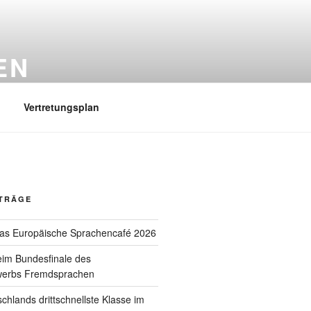
EN
Vertretungsplan
ITRÄGE
das Europäische Sprachencafé 2026
eim Bundesfinale des
werbs Fremdsprachen
schlands drittschnellste Klasse im