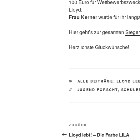
100 Euro für Wettbewerbszwecke
Lloyd:
Frau Kerner
wurde für ihr lang
Hier geht’s zur gesamten
Sieger
Herzlichste Glückwünsche!
KATEGORIEN
ALLE BEITRÄGE
,
LLOYD LE
SCHLAGWÖRTER
JUGEND FORSCHT
,
SCHÜLE
Beitragsnavigation
Vorheriger
ZURÜCK
Beitrag
Lloyd lebt! – Die Farbe LILA