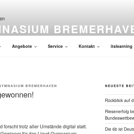
MNASIUM BREMERHAV
Angebote
Service
Kontakt
itslearning
GYMNASIUM BREMERHAVEN
NEUESTE BE
 gewonnen!
Rückblick auf 
Riesenerfolg b
Bundeswettbe
forscht trotz aller Umstände digital statt.
Die 6b ist Deut
ie Gewinner für das Lloyd Gymnasium: