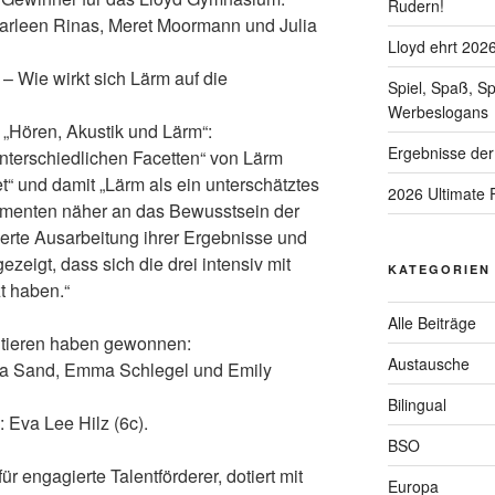
Rudern!
Marleen Rinas, Meret Moormann und Julia
Lloyd ehrt 202
– Wie wirkt sich Lärm auf die
Spiel, Spaß, S
Werbeslogans
„Hören, Akustik und Lärm“:
Ergebnisse der
„unterschiedlichen Facetten“ von Lärm
“ und damit „Lärm als ein unterschätztes
2026 Ultimate 
imenten näher an das Bewusstsein der
lierte Ausarbeitung ihrer Ergebnisse und
ezeigt, dass sich die drei intensiv mit
KATEGORIEN
t haben.“
Alle Beiträge
ntieren haben gewonnen:
Austausche
Ida Sand, Emma Schlegel und Emily
Bilingual
: Eva Lee Hilz (6c).
BSO
ür engagierte Talentförderer, dotiert mit
Europa