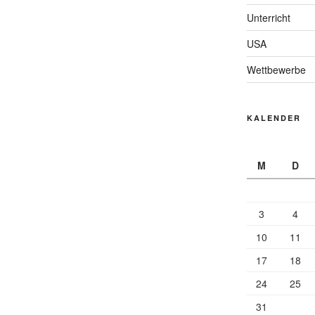
Unterricht
USA
Wettbewerbe
KALENDER
M
D
3
4
10
11
17
18
24
25
31