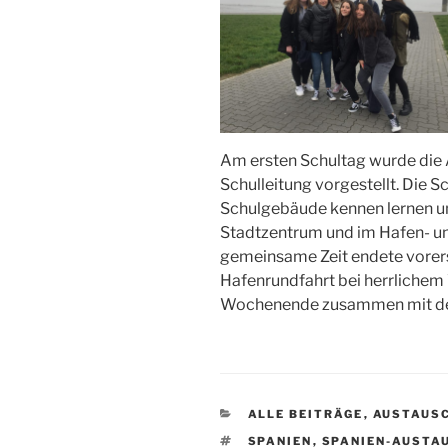
Am ersten Schultag wurde die
Schulleitung vorgestellt. Die 
Schulgebäude kennen lernen u
Stadtzentrum und im Hafen- u
gemeinsame Zeit endete vorerst
Hafenrundfahrt bei herrlichem 
Wochenende zusammen mit den
KATEGORIEN
ALLE BEITRÄGE
,
AUSTAUS
SCHLAGWÖRTER
SPANIEN
,
SPANIEN-AUSTA