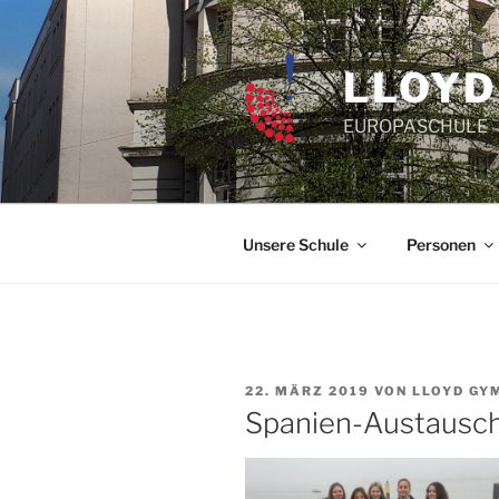
Zum
Inhalt
springen
LLOYD
EUROPASCHULE
Unsere Schule
Personen
VERÖFFENTLICHT
22. MÄRZ 2019
VON
LLOYD GY
AM
Spanien-Austausch