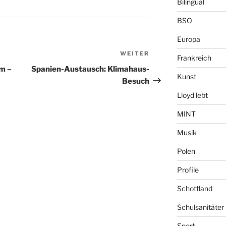
Bilingual
BSO
Europa
WEITER
Nächster
Frankreich
Beitrag
m –
Spanien-Austausch: Klimahaus-
Kunst
Besuch
Lloyd lebt
MINT
Musik
Polen
Profile
Schottland
Schulsanitäter
Sport