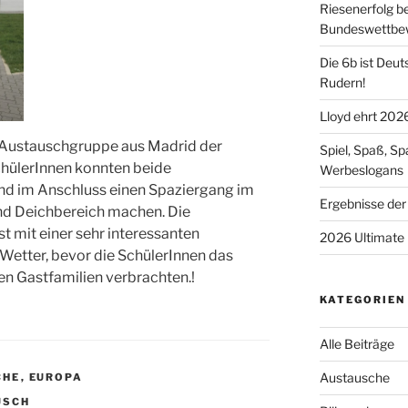
Riesenerfolg b
Bundeswettbe
Die 6b ist Deut
Rudern!
Lloyd ehrt 202
 Austauschgruppe aus Madrid der
Spiel, Spaß, S
SchülerInnen konnten beide
Werbeslogans
nd im Anschluss einen Spaziergang im
Ergebnisse der
nd Deichbereich machen. Die
 mit einer sehr interessanten
2026 Ultimate 
Wetter, bevor die SchülerInnen das
 Gastfamilien verbrachten.!
KATEGORIEN
Alle Beiträge
Austausche
CHE
,
EUROPA
USCH