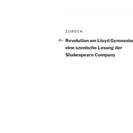
Beitragsnavigation
Vorheriger
ZURÜCK
Beitrag
Revolution am Lloyd Gymnasiu
eine szenische Lesung der
Shakespeare Company