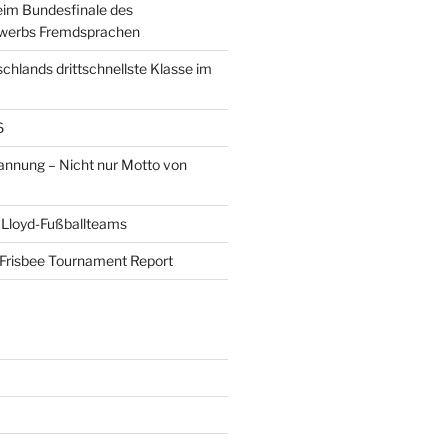
eim Bundesfinale des
werbs Fremdsprachen
schlands drittschnellste Klasse im
6
pannung – Nicht nur Motto von
 Lloyd-Fußballteams
Frisbee Tournament Report