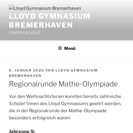
Zum
Inhalt
LLOYD GYMNASIUM
springen
BREMERHAVEN
EUROPASCHULE
Menü
VERÖFFENTLICHT
5. JANUAR 2026
VON
LLOYD GYMNASIUM
AM
BREMERHAVEN
Regionalrunde Mathe-Olympiade
Vor den Weihnachtsferien konnten bereits zahlreiche
Schüler*innen des Lloyd Gymnasiums geehrt werden,
die in der Regionalrunde der Mathe-Olympiade
besonders erfolgreich waren:
Jahrgang 5: