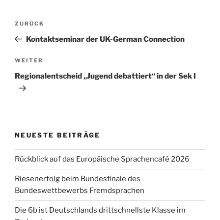
Beitragsnavigation
Vorheriger
ZURÜCK
Beitrag
Kontaktseminar der UK-German Connection
Nächster
WEITER
Beitrag
Regionalentscheid „Jugend debattiert“ in der Sek I
NEUESTE BEITRÄGE
Rückblick auf das Europäische Sprachencafé 2026
Riesenerfolg beim Bundesfinale des
Bundeswettbewerbs Fremdsprachen
Die 6b ist Deutschlands drittschnellste Klasse im