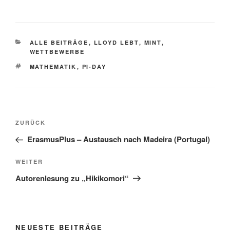
KATEGORIEN
ALLE BEITRÄGE
,
LLOYD LEBT
,
MINT
,
WETTBEWERBE
SCHLAGWÖRTER
MATHEMATIK
,
PI-DAY
Beitragsnavigation
Vorheriger
ZURÜCK
Beitrag
ErasmusPlus – Austausch nach Madeira (Portugal)
Nächster
WEITER
Beitrag
Autorenlesung zu „Hikikomori“
NEUESTE BEITRÄGE