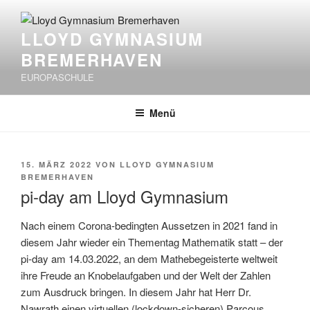
Zum
Inhalt
LLOYD GYMNASIUM
springen
BREMERHAVEN
EUROPASCHULE
Menü
VERÖFFENTLICHT
15. MÄRZ 2022
VON
LLOYD GYMNASIUM
AM
BREMERHAVEN
pi-day am Lloyd Gymnasium
Nach einem Corona-bedingten Aussetzen in 2021 fand in
diesem Jahr wieder ein Thementag Mathematik statt – der
pi-day am 14.03.2022, an dem Mathebegeisterte weltweit
ihre Freude an Knobelaufgaben und der Welt der Zahlen
zum Ausdruck bringen. In diesem Jahr hat Herr Dr.
Nawrath einen virtuellen (lockdown-sicheren) Parcous