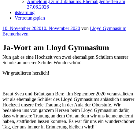
Anmeldung zum Jubiliäums-Ehemaligentreffen am
27.06.2026
itslearning
Vertretungsplan
Veröffentlicht
10. November 2020
10. November 2020
von
Lloyd Gymnasium
am
Bremerhaven
Ja-Wort am Lloyd Gymnasium
Nun gab es eine Hochzeit von zwei ehemaligen Schülern unserer
Schule an unserer Schule: Wunderschön!
Wir gratulieren herzlich!
Braut Svea und Bräutigam Ben: „Im September 2020 veranstalteten
wir als ehemalige Schüler des Lloyd Gymnasiums anlässlich unserer
Hochzeit unsere freie Trauung in der Aula der Oberstufe. Wir
bedanken uns von ganzem Herzen beim Lloyd Gymnasium dafür,
dass wir unsere Trauung an dem Ort, an dem wir uns kennengelernt
haben, stattfinden lassen konnten. Es war für uns ein wunderschöner
Tag, der uns immer in Erinnerung bleiben wird!“