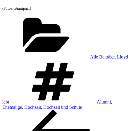
(Fotos: Brautpaar)
Kategorien
Alle Beiträge
,
Lloyd
Schlagwörter
lebt
Alumni
,
Ehemalige
,
Hochzeit
,
Hochzeit und Schule
Beitragsnavigation
Vorheriger
Beitrag