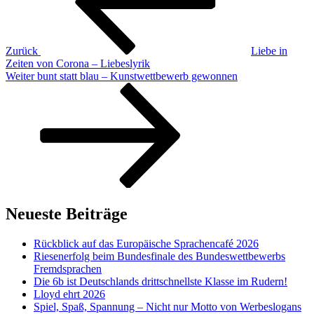
Zurück
Liebe in
Zeiten von Corona – Liebeslyrik
Nächster
Weiter
bunt statt blau – Kunstwettbewerb gewonnen
Beitrag
Neueste Beiträge
Rückblick auf das Europäische Sprachencafé 2026
Riesenerfolg beim Bundesfinale des Bundeswettbewerbs
Fremdsprachen
Die 6b ist Deutschlands drittschnellste Klasse im Rudern!
Lloyd ehrt 2026
Spiel, Spaß, Spannung – Nicht nur Motto von Werbeslogans