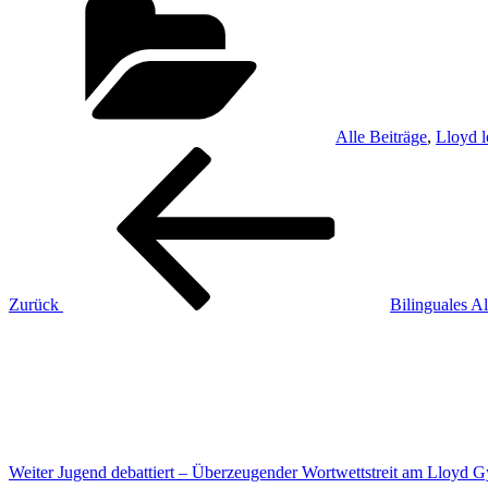
Alle Beiträge
,
Lloyd l
Beitragsnavigation
Vorheriger
Beitrag
Zurück
Bilinguales 
Nächster
Beitrag
Weiter
Jugend debattiert – Überzeugender Wortwettstreit am Lloyd