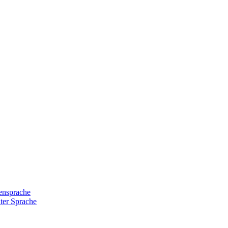
densprache
hter Sprache