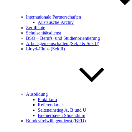
Internationale Partnerschaften
Austausche-Archiv
Zertifikate
Schulsanitätsdienst
BSO – Berufs- und Studienorientierung
Arbeitsgemeinschaften (Sek I & Sek II)
Lloyd-Clubs (Sek II)
Ausbildung
Praktikum
Referendariat
Seiteneinstieg A, B und U
Bremerhaven Stipendium
Bundesfreiwilligendienst (BFD)