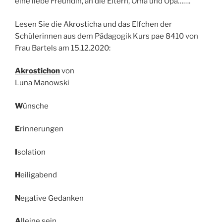
eine liebe Freundin, an die Eltern, Oma und Opa…….
Lesen Sie die Akrosticha und das Elfchen der
Schülerinnen aus dem Pädagogik Kurs pae 8410 von
Frau Bartels am 15.12.2020:
Akrostichon
von
Luna Manowski
W
ünsche
E
rinnerungen
I
solation
H
eiligabend
N
egative Gedanken
A
lleine sein