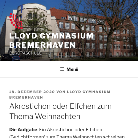
Zum
Inhalt
springen
LLOYD GYMNASIUM
BREMERHAVEN
EUROPASCHULE
Menü
VERÖFFENTLICHT
18. DEZEMBER 2020
VON
LLOYD GYMNASIUM
AM
BREMERHAVEN
Akrostichon oder Elfchen zum
Thema Weihnachten
Die Aufgabe
: Ein Akrostichon oder Elfchen
(Gedichtformen) zum Thema Weihnachten schreiben.