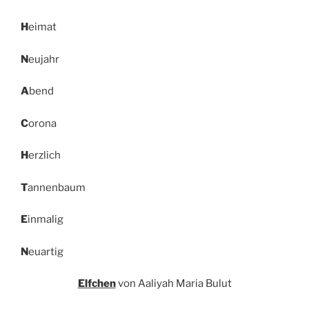
H
eimat
N
eujahr
A
bend
C
orona
H
erzlich
T
annenbaum
E
inmalig
N
euartig
Elfchen
von Aaliyah Maria Bulut