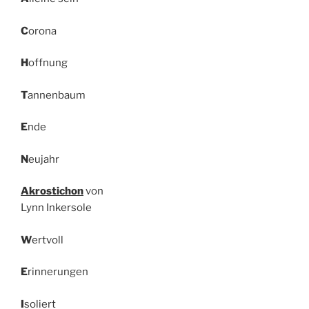
C
orona
H
offnung
T
annenbaum
E
nde
N
eujahr
Akrostichon
von
Lynn Inkersole
W
ertvoll
E
rinnerungen
I
soliert