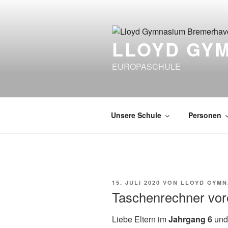
Zum
Inhalt
springen
LLOYD GY
EUROPASCHULE
Unsere Schule
Personen
VERÖFFENTLICHT
15. JULI 2020
VON
LLOYD GYMN
AM
Taschenrechner vore
Liebe Eltern im
Jahrgang 6
und