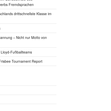
werbs Fremdsprachen
schlands drittschnellste Klasse im
6
pannung – Nicht nur Motto von
 Lloyd-Fußballteams
Frisbee Tournament Report