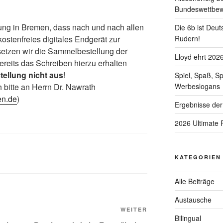
Bundeswettbe
lung in Bremen, dass nach und nach allen
Die 6b ist Deut
Rudern!
ostenfreies digitales Endgerät zur
 setzen wir die Sammelbestellung der
Lloyd ehrt 202
ereits das Schreiben hierzu erhalten
stellung nicht aus
!
Spiel, Spaß, S
Werbeslogans
 bitte an Herrn Dr. Nawrath
en.de
)
Ergebnisse der
2026 Ultimate 
KATEGORIEN
Alle Beiträge
Austausche
Nächster
WEITER
Bilingual
Beitrag