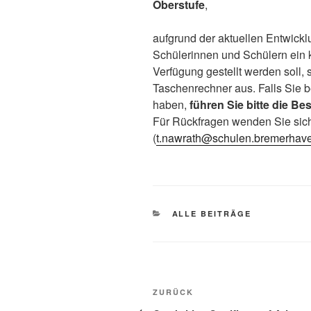
Oberstufe
,
aufgrund der aktuellen Entwick
Schülerinnen und Schülern ein k
Verfügung gestellt werden soll,
Taschenrechner aus. Falls Sie b
haben,
führen Sie bitte die Be
Für Rückfragen wenden Sie sich
(
t.nawrath@schulen.bremerhav
KATEGORIEN
ALLE BEITRÄGE
Beitragsnavigation
Vorheriger
ZURÜCK
Beitrag