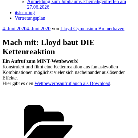
Anmeldung zum Jubiliäums-Ehemaligentreffen am
27.06.2026
itslearning
Vertretungsplan
Veröffentlicht
4. Juni 2020
4. Juni 2020
von
Lloyd Gymnasium Bremerhaven
am
Mach mit: Lloyd baut DIE
Kettenreaktion
Ein Aufruf zum MINT-Wettbewerb!
Konstruiert und filmt eine Kettenreaktion aus fantasievollen
Kombinationen möglichst vieler sich nacheinander auslösender
Effekte.
Hier gibt es den
Wettbewerbsaufruf auch als Download
.
Kategorien