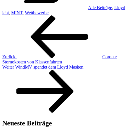
Alle Beiträge
,
Lloyd
lebt
,
MINT
,
Wettbewerbe
Beitragsnavigation
Vorheriger
Beitrag
Zurück
Corona:
Stornokosten von Klassenfahrten
Nächster
Weiter
WindMV spendet dem Lloyd Masken
Beitrag
Neueste Beiträge