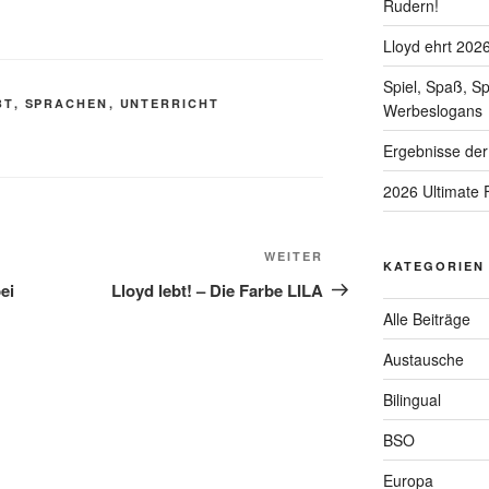
Rudern!
Lloyd ehrt 202
Spiel, Spaß, S
BT
,
SPRACHEN
,
UNTERRICHT
Werbeslogans
Ergebnisse der
2026 Ultimate 
Nächster
WEITER
KATEGORIEN
Beitrag
ei
Lloyd lebt! – Die Farbe LILA
Alle Beiträge
Austausche
Bilingual
BSO
Europa