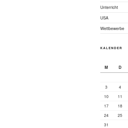
Unterricht
USA
Wettbewerbe
KALENDER
M
D
3
4
10
11
17
18
24
25
31