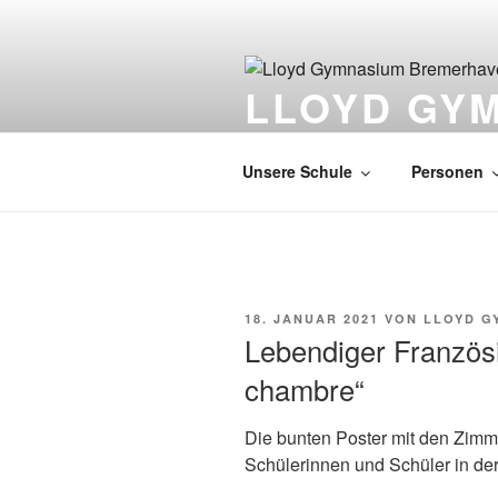
Zum
Inhalt
springen
LLOYD GY
EUROPASCHULE
Unsere Schule
Personen
VERÖFFENTLICHT
18. JANUAR 2021
VON
LLOYD G
AM
Lebendiger Französi
chambre“
Die bunten Poster mit den Zimme
Schülerinnen und Schüler in der 