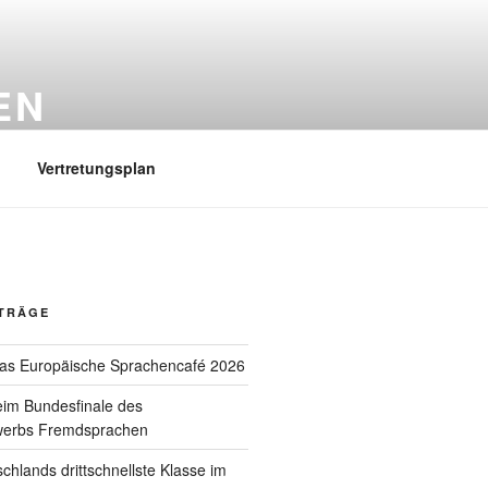
EN
Vertretungsplan
ITRÄGE
das Europäische Sprachencafé 2026
eim Bundesfinale des
werbs Fremdsprachen
schlands drittschnellste Klasse im