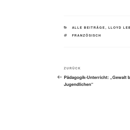
KATEGORIEN
ALLE BEITRÄGE
,
LLOYD LE
SCHLAGWÖRTER
FRANZÖSISCH
Beitragsnavigation
Vorheriger
ZURÜCK
Beitrag
Pädagogik-Unterricht: „Gewalt b
Jugendlichen“