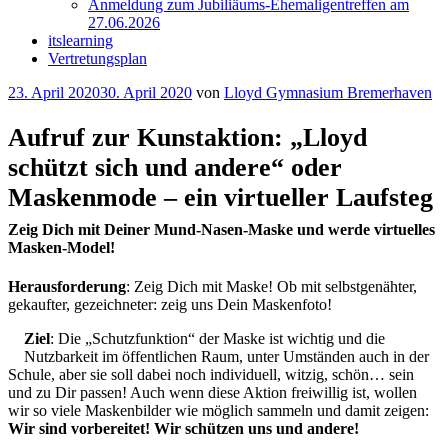
Anmeldung zum Jubiliäums-Ehemaligentreffen am
27.06.2026
itslearning
Vertretungsplan
Veröffentlicht
23. April 2020
30. April 2020
von
Lloyd Gymnasium Bremerhaven
am
Aufruf zur Kunstaktion: „Lloyd
schützt sich und andere“ oder
Maskenmode – ein virtueller Laufsteg
Zeig Dich mit Deiner Mund-Nasen-Maske und werde virtuelles
Masken-Model!
Herausforderung
: Zeig Dich mit Maske! Ob mit selbstgenähter,
gekaufter, gezeichneter: zeig uns Dein Maskenfoto!
Ziel
: Die „Schutzfunktion“ der Maske ist wichtig und die
Nutzbarkeit im öffentlichen Raum, unter Umständen auch in der
Schule, aber sie soll dabei noch individuell, witzig, schön… sein
und zu Dir passen! Auch wenn diese Aktion freiwillig ist, wollen
wir so viele Maskenbilder wie möglich sammeln und damit zeigen:
Wir sind vorbereitet! Wir schützen uns und andere!