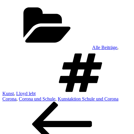
Kategorien
Alle Beiträge
,
Schl
Kunst
,
Lloyd lebt
Corona
,
Corona und Schule
,
Kunstaktion Schule und Corona
Beitragsnavigation
Vorheriger
Beitrag