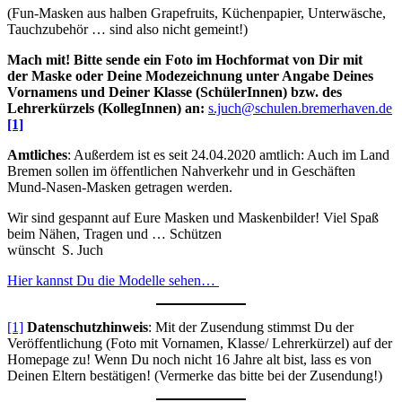
(Fun-Masken aus halben Grapefruits, Küchenpapier, Unterwäsche,
Tauchzubehör … sind also nicht gemeint!)
Mach mit! Bitte sende ein Foto im Hochformat von Dir mit
der Maske oder Deine Modezeichnung unter Angabe Deines
Vornamens und Deiner Klasse (SchülerInnen) bzw. des
Lehrerkürzels (KollegInnen) an:
s.juch@schulen.bremerhaven.de
[1]
Amtliches
: Außerdem ist es seit 24.04.2020 amtlich: Auch im Land
Bremen sollen im öffentlichen Nahverkehr und in Geschäften
Mund-Nasen-Masken getragen werden.
Wir sind gespannt auf Eure Masken und Maskenbilder! Viel Spaß
beim Nähen, Tragen und … Schützen
wünscht S. Juch
Hier kannst Du die Modelle sehen…
[1]
Datenschutzhinweis
: Mit der Zusendung stimmst Du der
Veröffentlichung (Foto mit Vornamen, Klasse/ Lehrerkürzel) auf der
Homepage zu! Wenn Du noch nicht 16 Jahre alt bist, lass es von
Deinen Eltern bestätigen! (Vermerke das bitte bei der Zusendung!)