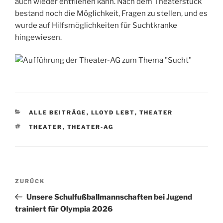
auch wieder entfliehen kann. Nach dem Theaterstück
bestand noch die Möglichkeit, Fragen zu stellen, und es
wurde auf Hilfsmöglichkeiten für Suchtkranke
hingewiesen.
KATEGORIEN
ALLE BEITRÄGE
,
LLOYD LEBT
,
THEATER
SCHLAGWÖRTER
THEATER
,
THEATER-AG
Beitragsnavigation
Vorheriger
ZURÜCK
Beitrag
Unsere Schulfußballmannschaften bei Jugend
trainiert für Olympia 2026