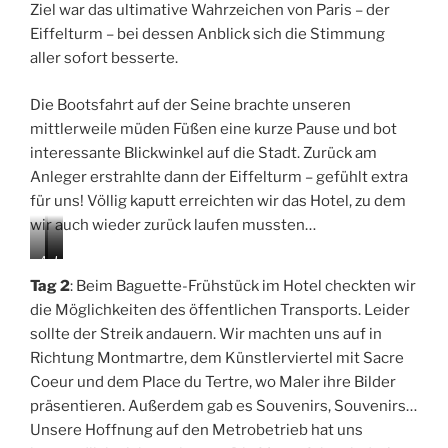
g
x
i
Ziel war das ultimative Wahrzeichen von Paris – der
e
e
f
Eiffelturm – bei dessen Anblick sich die Stimmung
n
m
f
aller sofort besserte.
b
e
u
l
r
t
Die Bootsfahrt auf der Seine brachte unseren
g
u
mittlerweile müden Füßen eine kurze Pause und bot
r
interessante Blickwinkel auf die Stadt. Zurück am
m
Anleger erstrahlte dann der Eiffelturm – gefühlt extra
für uns! Völlig kaputt erreichten wir das Hotel, zu dem
wir auch wieder zurück laufen mussten…
A
I
I
u
m
m
Tag 2
: Beim Baguette-Frühstück im Hotel checkten wir
f
K
M
die Möglichkeiten des öffentlichen Transports. Leider
d
ü
u
sollte der Streik andauern. Wir machten uns auf in
e
n
s
m
s
e
Richtung Montmartre, dem Künstlerviertel mit Sacre
M
t
é
Coeur und dem Place du Tertre, wo Maler ihre Bilder
o
l
d
präsentieren. Außerdem gab es Souvenirs, Souvenirs…
n
e
‘
Unsere Hoffnung auf den Metrobetrieb hat uns
t
r
O