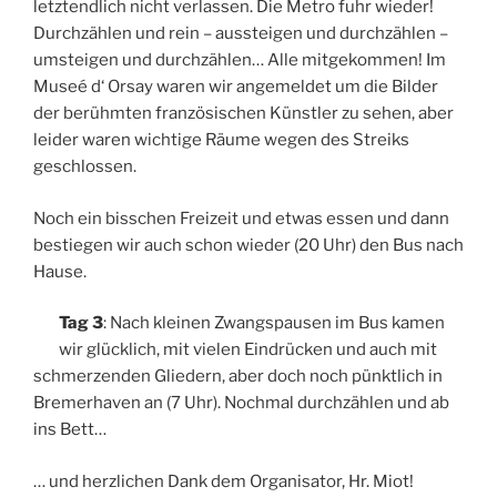
m
v
r
letztendlich nicht verlassen. Die Metro fuhr wieder!
a
i
s
Durchzählen und rein – aussteigen und durchzählen –
r
e
a
umsteigen und durchzählen… Alle mitgekommen! Im
t
r
y
Museé d‘ Orsay waren wir angemeldet um die Bilder
r
t
e
e
der berühmten französischen Künstler zu sehen, aber
l
leider waren wichtige Räume wegen des Streiks
geschlossen.
Noch ein bisschen Freizeit und etwas essen und dann
bestiegen wir auch schon wieder (20 Uhr) den Bus nach
Hause.
Tag 3
: Nach kleinen Zwangspausen im Bus kamen
wir glücklich, mit vielen Eindrücken und auch mit
schmerzenden Gliedern, aber doch noch pünktlich in
Bremerhaven an (7 Uhr). Nochmal durchzählen und ab
ins Bett…
… und herzlichen Dank dem Organisator, Hr. Miot!