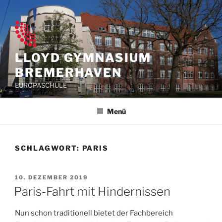
Zum
Inhalt
springen
LLOYD GYMNASIUM
BREMERHAVEN
EUROPASCHULE
Menü
SCHLAGWORT:
PARIS
VERÖFFENTLICHT
10. DEZEMBER 2019
AM
Paris-Fahrt mit Hindernissen
Nun schon traditionell bietet der Fachbereich