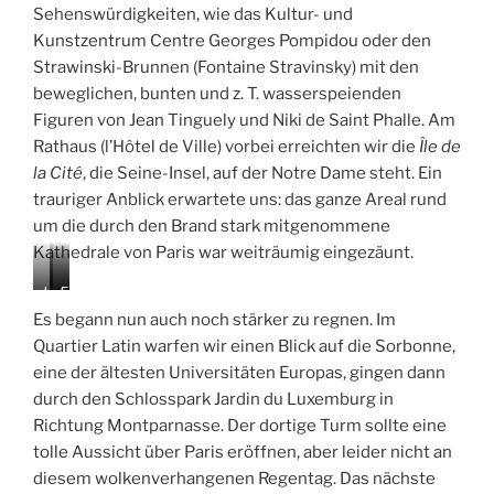
Sehenswürdigkeiten, wie das Kultur- und
Kunstzentrum Centre Georges Pompidou oder den
Strawinski-Brunnen (Fontaine Stravinsky) mit den
beweglichen, bunten und z. T. wasserspeienden
Figuren von Jean Tinguely und Niki de Saint Phalle. Am
Rathaus (l’Hôtel de Ville) vorbei erreichten wir die
Île de
la Cité
, die Seine-Insel, auf der Notre Dame steht. Ein
trauriger Anblick erwartete uns: das ganze Areal rund
um die durch den Brand stark mitgenommene
Kathedrale von Paris war weiträumig eingezäunt.
L
J
E
a
a
n
Es begann nun auch noch stärker zu regnen. Im
u
r
d
Quartier Latin warfen wir einen Blick auf die Sorbonne,
f
d
l
eine der ältesten Universitäten Europas, gingen dann
e
i
i
n
n
c
durch den Schlosspark Jardin du Luxemburg in
i
d
h
Richtung Montparnasse. Der dortige Turm sollte eine
m
u
a
tolle Aussicht über Paris eröffnen, aber leider nicht an
R
L
m
diesem wolkenverhangenen Regentag. Das nächste
e
u
E