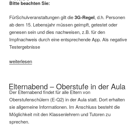
Bitte beachten Sie:
FürSchulveranstaltungen gilt die
3G-Regel
, d.h. Personen
ab dem 15. Lebensjahr müssen geimpft, getestet oder
genesen sein und dies nachweisen, z.B. für den
Impfnachweis durch eine entsprechende App. Als negative
Testergebnisse
„Elternabend
weiterlesen
Oberstufe:
E-
und
Elternabend – Oberstufe in der Aula
Q-
Der Elternabend findet für alle Eltern von
Phase“
Oberstufenschülern (E-Q2) in der Aula statt. Dort erhalten
sie allgemeine Informationen. Im Anschluss besteht die
Möglichkeit mit den Klassenlehrern und Tutoren zu
sprechen.