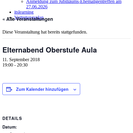
Anmeldung zum Jubiliäums-Ehemaligentreffen am
27.06.2026
itslearning
Vertretungsplan
« Alle Veranstaltungen
Diese Veranstaltung hat bereits stattgefunden.
Elternabend Oberstufe Aula
11. September 2018
19:00
-
20:30
Zum Kalender hinzufügen
DETAILS
Datum: