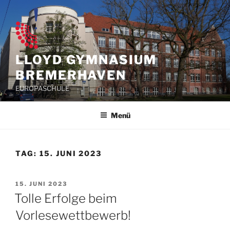
Zum
Inhalt
springen
LLOYD GYMNASIUM
BREMERHAVEN
EUROPASCHULE
Menü
TAG:
15. JUNI 2023
VERÖFFENTLICHT
15. JUNI 2023
AM
Tolle Erfolge beim
Vorlesewettbewerb!