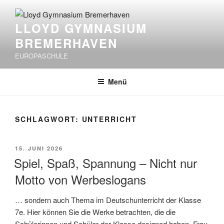
Zum
Inhalt
LLOYD GYMNASIUM
springen
BREMERHAVEN
EUROPASCHULE
Menü
SCHLAGWORT:
UNTERRICHT
VERÖFFENTLICHT
15. JUNI 2026
AM
Spiel, Spaß, Spannung – Nicht nur
Motto von Werbeslogans
… sondern auch Thema im Deutschunterricht der Klasse
7e. Hier können Sie die Werke betrachten, die die
Schülerinnen und Schüler der Klasse designed haben. Frau