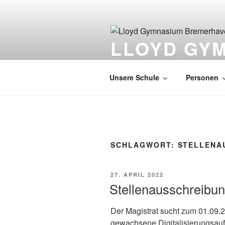
Zum
Inhalt
springen
LLOYD GY
EUROPASCHULE
Unsere Schule
Personen
SCHLAGWORT:
STELLENA
VERÖFFENTLICHT
27. APRIL 2022
AM
Stellenausschreibun
Der Magistrat sucht zum 01.09.2
gewachsene Digitalisierungsaufg