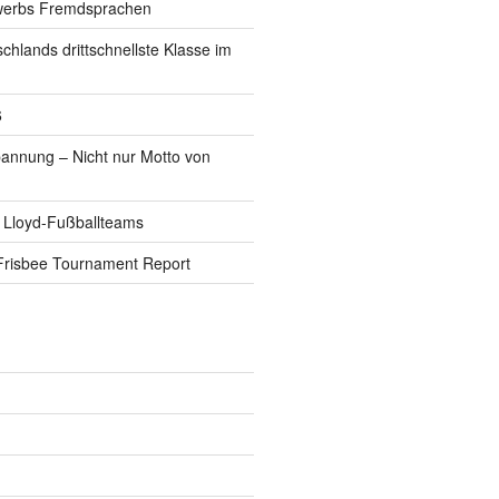
werbs Fremdsprachen
schlands drittschnellste Klasse im
6
pannung – Nicht nur Motto von
 Lloyd-Fußballteams
Frisbee Tournament Report