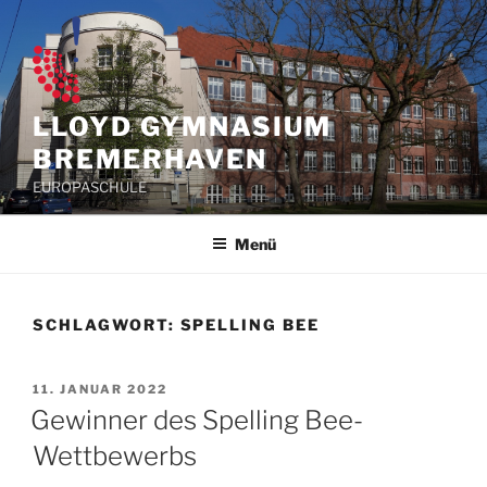
Zum
Inhalt
springen
LLOYD GYMNASIUM
BREMERHAVEN
EUROPASCHULE
Menü
SCHLAGWORT:
SPELLING BEE
VERÖFFENTLICHT
11. JANUAR 2022
AM
Gewinner des Spelling Bee-
Wettbewerbs