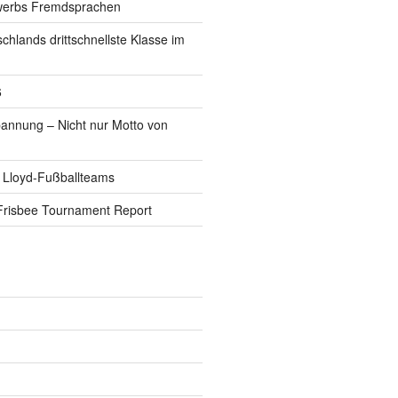
werbs Fremdsprachen
schlands drittschnellste Klasse im
6
pannung – Nicht nur Motto von
 Lloyd-Fußballteams
Frisbee Tournament Report