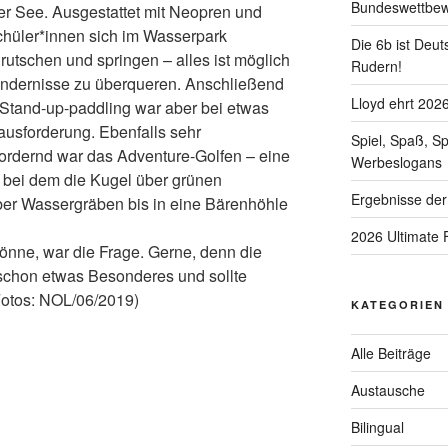
Bundeswettbe
 See. Ausgestattet mit Neopren und
üler*innen sich im Wasserpark
Die 6b ist Deut
 rutschen und springen – alles ist möglich
Rudern!
ndernisse zu überqueren. Anschließend
Lloyd ehrt 202
 Stand-up-paddling war aber bei etwas
usforderung. Ebenfalls sehr
Spiel, Spaß, S
ordernd war das Adventure-Golfen – eine
Werbeslogans
, bei dem die Kugel über grünen
Ergebnisse der
er Wassergräben bis in eine Bärenhöhle
2026 Ultimate 
önne, war die Frage. Gerne, denn die
 schon etwas Besonderes und sollte
Fotos: NOL/06/2019)
KATEGORIEN
Alle Beiträge
Austausche
Bilingual