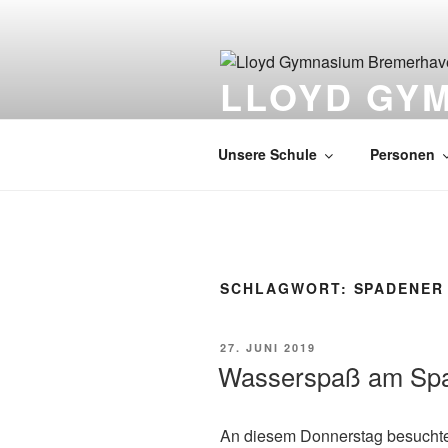
Zum
Inhalt
springen
LLOYD GY
EUROPASCHULE
Unsere Schule
Personen
SCHLAGWORT:
SPADENER
VERÖFFENTLICHT
27. JUNI 2019
AM
Wasserspaß am Sp
An diesem Donnerstag besuchte d