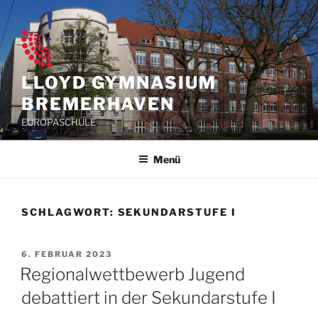
Zum
Inhalt
springen
LLOYD GYMNASIUM
BREMERHAVEN
EUROPASCHULE
Menü
SCHLAGWORT:
SEKUNDARSTUFE I
VERÖFFENTLICHT
6. FEBRUAR 2023
AM
Regionalwettbewerb Jugend
debattiert in der Sekundarstufe I