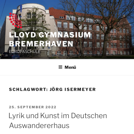
Zum
Inhalt
springen
LLOYD GYMNASIUM
BREMERHAVEN
EUROPASCHULE
Menü
SCHLAGWORT:
JÖRG ISERMEYER
VERÖFFENTLICHT
25. SEPTEMBER 2022
AM
Lyrik und Kunst im Deutschen
Auswandererhaus