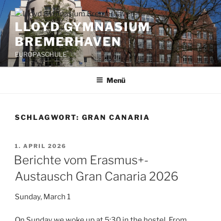
Zum
Inhalt
LLOYD GYMNASIUM
springen
BREMERHAVEN
EUROPASCHULE
Menü
SCHLAGWORT:
GRAN CANARIA
VERÖFFENTLICHT
1. APRIL 2026
AM
Berichte vom Erasmus+-
Austausch Gran Canaria 2026
Sunday, March 1
On Sunday we woke up at 5:30 in the hostel. From