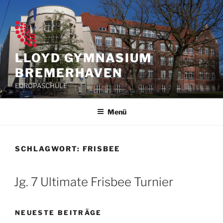
Zum
Inhalt
springen
LLOYD GYMNASIUM
BREMERHAVEN
EUROPASCHULE
Menü
SCHLAGWORT:
FRISBEE
Jg. 7 Ultimate Frisbee Turnier
NEUESTE BEITRÄGE