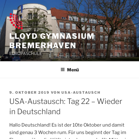
Zum
Inhalt
springen
LLOYD GYMNASIUM
BREMERHAVEN
EUROPASCHULE
Menü
VERÖFFENTLICHT
9. OKTOBER 2019
VON
USA-AUSTAUSCH
AM
USA-Austausch: Tag 22 – Wieder
in Deutschland
Hallo Deutschland! Es ist der 10te Oktober und damit
sind genau 3 Wochen rum. Für uns beginnt der Tag im