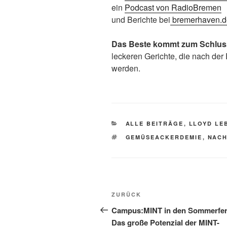
ein
Podcast von RadioBremen
und Berichte bei
bremerhaven.d
Das Beste kommt zum Schlus
leckeren Gerichte, die nach der
werden.
KATEGORIEN
ALLE BEITRÄGE
,
LLOYD LE
SCHLAGWÖRTER
GEMÜSEACKERDEMIE
,
NACH
Beitragsnavigation
Vorheriger
ZURÜCK
Beitrag
Campus:MINT in den Sommerfer
Das große Potenzial der MINT-