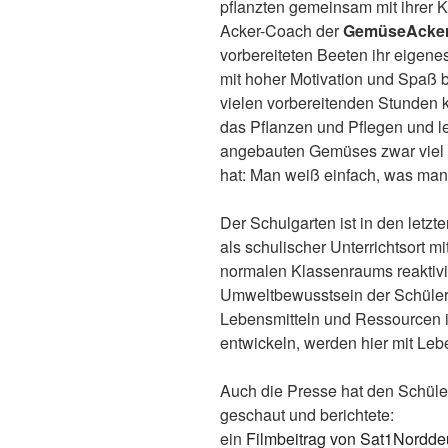
pflanzten gemeinsam mit ihrer 
Acker-Coach der
GemüseAcke
vorbereiteten Beeten ihr eigen
mit hoher Motivation und Spaß b
vielen vorbereitenden Stunden 
das Pflanzen und Pflegen und le
angebauten Gemüses zwar viel A
hat: Man weiß einfach, was man 
Der Schulgarten ist in den letz
als schulischer Unterrichtsort m
normalen Klassenraums reaktivie
Umweltbewusstsein der Schüler
Lebensmitteln und Ressourcen i
entwickeln, werden hier mit Lebe
Auch die Presse hat den Schüle
geschaut und berichtete:
ein
Filmbeitrag von Sat1Nordde