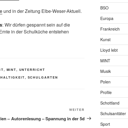
BSO
e
und in der Zeitung Elbe-Weser-Aktuell.
Europa
s
: Wir dürfen gespannt sein auf die
Frankreich
 Ernte in der Schulküche entstehen
Kunst
Lloyd lebt
MINT
BT
,
MINT
,
UNTERRICHT
Musik
HALTIGKEIT
,
SCHULGARTEN
Polen
Profile
Schottland
Nächster
WEITER
Schulsanitäter
Beitrag
ien –
Autorenlesung – Spannung in der 5d
Sport