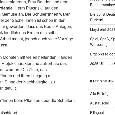
Klassenlehrerin, Frau Bender, und dem
Bundeswettbe
rdemie
, Herrn Plucinski, auf den
es Gemüse an. Die Schüler*innen waren
Die 6b ist Deut
Rudern!
ei der Sache. Ihnen ist schon in den
klar geworden, dass das Beete Anlegen,
Lloyd ehrt 202
tztendlich das Ernten des selbst
rbeit macht, jedoch auch viele Vorzüge
Spiel, Spaß, S
Werbeslogans
isst.
Ergebnisse der
ten Monaten mit vielen helfenden Händen
it Projektcharakter und außerhalb des
2026 Ultimate 
rt worden. Die Ziele, das
*innen und ihren Umgang mit
m Sinne der Nachhaltigkeit zu
KATEGORIEN
n gefüllt.
Alle Beiträge
r*innen beim Pflanzen über die Schultern
Austausche
utschland
,
Bilingual