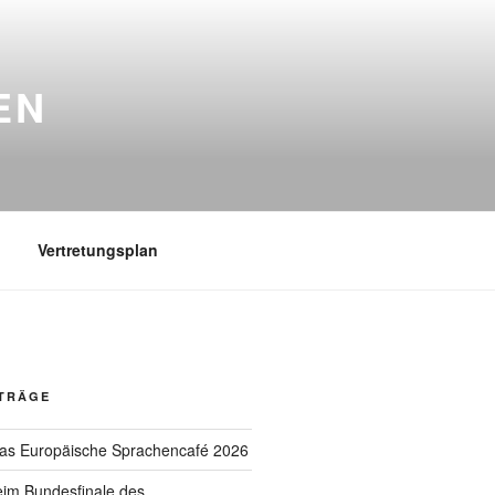
EN
Vertretungsplan
ITRÄGE
das Europäische Sprachencafé 2026
eim Bundesfinale des