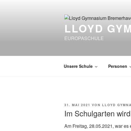
Zum
Inhalt
springen
LLOYD GY
EUROPASCHULE
Unsere Schule
Personen
VERÖFFENTLICHT
31. MAI 2021
VON
LLOYD GYMN
AM
Im Schulgarten wir
Am Freitag, 28.05.2021, war es 