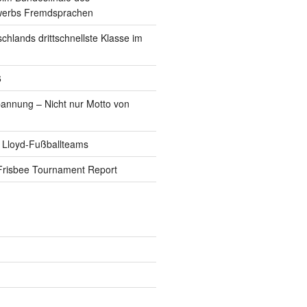
werbs Fremdsprachen
schlands drittschnellste Klasse im
6
pannung – Nicht nur Motto von
 Lloyd-Fußballteams
Frisbee Tournament Report