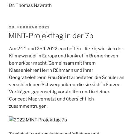
Dr. Thomas Nawrath
VERÖFFENTLICHT
28. FEBRUAR 2022
AM
MINT-Projekttag in der 7b
Am 24.1. und 25.1.2022 erarbeitete die 7b, wie sich der
Klimawandel in Europa und konkret in Bremerhaven
bemerkbar macht. Gemeinsam mit ihrem
Klassenlehrer Herrn Rühmann und ihrer
Geografielehrerin Frau Grieff arbeiteten die Schüler an
verschiedenen Schwerpunkten, die sie sich in kurzen
Vorträgen gegenseitig vorstellten und in deiner
Concept Map vernetzt und übersichtlich
zusammentrugen.
Zunächst wurde zwischen natürlichem und