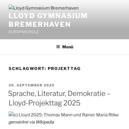
Zum
Inhalt
LLOYD GYMNASIUM
springen
BREMERHAVEN
EUROPASCHULE
Menü
SCHLAGWORT:
PROJEKTTAG
VERÖFFENTLICHT
30. SEPTEMBER 2025
AM
Sprache, Literatur, Demokratie –
Lloyd-Projekttag 2025
gemeinfrei via Wikipedia