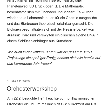
Hinzu kamen im Technik/IT Bereich ein digitaler
Planetenweg, 3D Druck oder KI. Die Mathematik
beschäftigte sich mit Fibonacci und Mozart. Es wurden
wieder neue Laborassistenten für die Chemie ausgebildet
und das Bierbrauen theoretisch erfahrbar gemacht. Die
Biologen beschäftigten sich mit der Realisierbarkeit von
Jurassic Parc und verewigten ein bisschen eigene DNA in
einem Schlüsselanhänger aus Kunstharz.
Wie auch in den letzten Jahren war die gesamte MINT-
Projekttage ein spaßiger Erfolg, sodass sich alle bereits auf
das kommende Jahr freuen!
VERÖFFENTLICHT
1. MÄRZ 2023
AM
Orchesterworkshop
Am 22.2. besuchte Herr Feuchte vom philharmonischen
Orchester die 9d, um mit ihnen das Schulkonzert am 6.3.