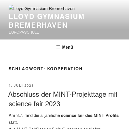
Zum
Inhalt
LLOYD GYMNASIUM
springen
BREMERHAVEN
EUROPASCHULE
Menü
SCHLAGWORT:
KOOPERATION
VERÖFFENTLICHT
4. JULI 2023
AM
Abschluss der MINT-Projekttage mit
science fair 2023
Am 3.7. fand die alljährliche
science fair des MINT Profils
statt.
Alle MINT-Schüler von 5 bis Q nahmen an