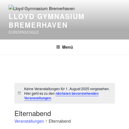
Zum
Inhalt
LLOYD GYMNASIUM
springen
BREMERHAVEN
EUROPASCHULE
Menü
Keine Veranstaltungen für 1. August 2025 vorgesehen.
Hier geht es zu den
nächsten bevorstehenden
H
Veranstaltungen
.
i
n
w
Elternabend
e
i
Veranstaltungen
Elternabend
s