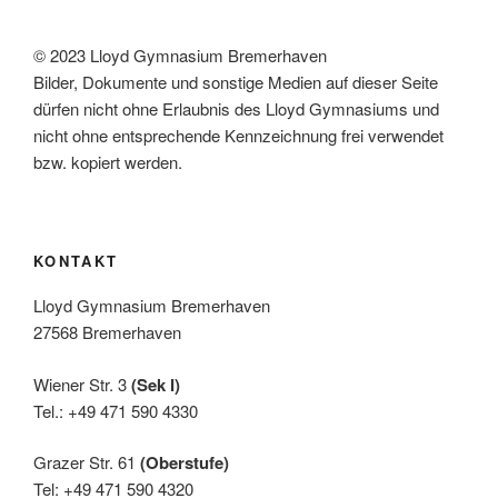
,
N
© 2023 Lloyd Gymnasium Bremerhaven
a
Bilder, Dokumente und sonstige Medien auf dieser Seite
dürfen nicht ohne Erlaubnis des Lloyd Gymnasiums und
v
nicht ohne entsprechende Kennzeichnung frei verwendet
i
bzw. kopiert werden.
g
a
t
KONTAKT
i
o
Lloyd Gymnasium Bremerhaven
n
27568 Bremerhaven
Wiener Str. 3
(Sek I)
Tel.: +49 471 590 4330
Grazer Str. 61
(Oberstufe)
Tel: +49 471 590 4320