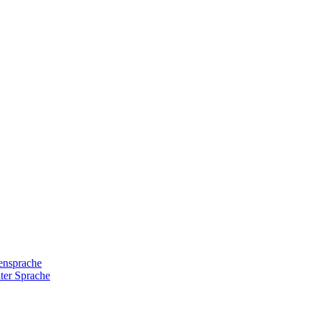
densprache
hter Sprache