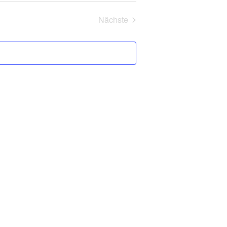
Navigation
und
Nächste
Ansichten,
Veranstaltungen
Navigation