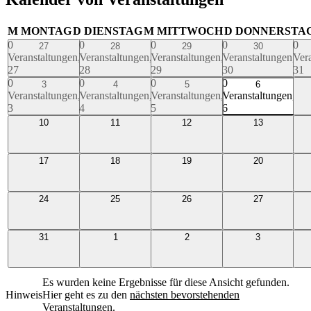
M
MONTAG
D
DIENSTAG
M
MITTWOCH
D
DONNERSTA
0
0
0
0
0
27
28
29
30
Veranstaltungen,
Veranstaltungen,
Veranstaltungen,
Veranstaltungen,
Ver
27
28
29
30
31
0
0
0
0
0
3
4
5
6
Veranstaltungen,
Veranstaltungen,
Veranstaltungen,
Veranstaltungen,
Ver
3
4
5
6
7
0
0
0
0
0
10
11
12
13
Veranstaltungen,
Veranstaltungen,
Veranstaltungen,
Veranstaltungen,
Ver
10
11
12
13
14
0
0
0
0
0
17
18
19
20
Veranstaltungen,
Veranstaltungen,
Veranstaltungen,
Veranstaltungen,
Ver
17
18
19
20
21
0
0
0
0
0
24
25
26
27
Veranstaltungen,
Veranstaltungen,
Veranstaltungen,
Veranstaltungen,
Ver
24
25
26
27
28
0
0
0
0
0
31
1
2
3
Veranstaltungen,
Veranstaltungen,
Veranstaltungen,
Veranstaltungen,
Ver
31
1
2
3
4
Es wurden keine Ergebnisse für diese Ansicht gefunden.
Hinweis
Hier geht es zu den
nächsten bevorstehenden
Veranstaltungen
.