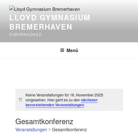
Zum
Inhalt
LLOYD GYMNASIUM
springen
BREMERHAVEN
EUROPASCHULE
Menü
Keine Veranstaltungen für 16. November 2025
vorgesehen. Hier geht es zu den
nächsten
H
bevorstehenden Veranstaltungen
.
i
n
w
Gesamtkonferenz
e
i
Veranstaltungen
Gesamtkonferenz
s