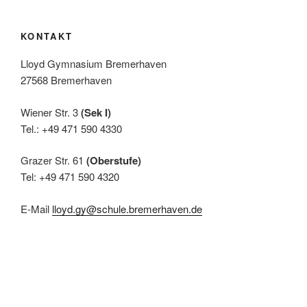
,
N
KONTAKT
a
Lloyd Gymnasium Bremerhaven
v
27568 Bremerhaven
i
g
Wiener Str. 3
(Sek I)
a
Tel.: +49 471 590 4330
t
Grazer Str. 61
(Oberstufe)
i
Tel: +49 471 590 4320
o
n
E-Mail
lloyd.gy@schule.bremerhaven.de