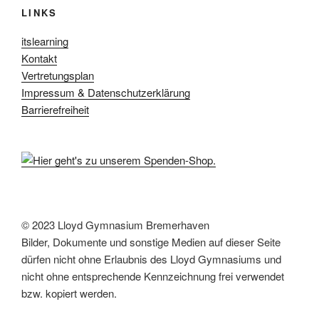
u
LINKS
h
t
c
itslearning
e
h
Kontakt
n
e
Vertretungsplan
-
u
Impressum & Datenschutzerklärung
N
Barrierefreiheit
n
a
d
v
A
i
n
g
s
a
t
i
© 2023 Lloyd Gymnasium Bremerhaven
i
c
Bilder, Dokumente und sonstige Medien auf dieser Seite
o
h
dürfen nicht ohne Erlaubnis des Lloyd Gymnasiums und
n
t
nicht ohne entsprechende Kennzeichnung frei verwendet
e
bzw. kopiert werden.
n