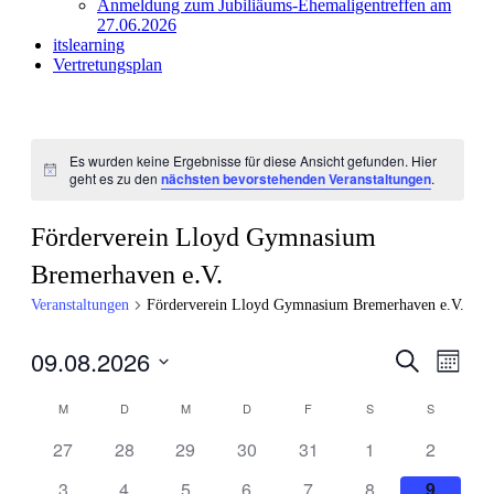
Anmeldung zum Jubiliäums-Ehemaligentreffen am
27.06.2026
itslearning
Vertretungsplan
Es wurden keine Ergebnisse für diese Ansicht gefunden. Hier
Hinweis
geht es zu den
nächsten bevorstehenden Veranstaltungen
.
Förderverein Lloyd Gymnasium
Bremerhaven e.V.
Veranstaltungen
Förderverein Lloyd Gymnasium Bremerhaven e.V.
09.08.2026
Veranstal
Veran
Suche
Monat
Ansic
Suche
Datum
Navig
Kalender
wählen.
M
MONTAG
D
DIENSTAG
M
MITTWOCH
D
DONNERSTAG
F
FREITAG
S
SAMSTAG
S
SONNTA
und
von
Ansichten
27
28
29
30
31
1
2
Veranstaltungen
Navigati
3
4
5
6
7
8
9