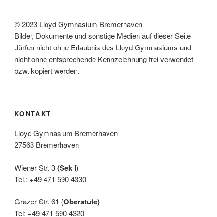
,
N
© 2023 Lloyd Gymnasium Bremerhaven
a
Bilder, Dokumente und sonstige Medien auf dieser Seite
dürfen nicht ohne Erlaubnis des Lloyd Gymnasiums und
v
nicht ohne entsprechende Kennzeichnung frei verwendet
i
bzw. kopiert werden.
g
a
t
KONTAKT
i
o
Lloyd Gymnasium Bremerhaven
n
27568 Bremerhaven
Wiener Str. 3
(Sek I)
Tel.: +49 471 590 4330
Grazer Str. 61
(Oberstufe)
Tel: +49 471 590 4320