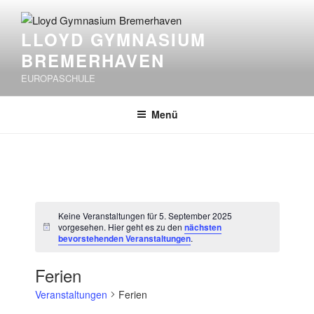
Zum
Inhalt
LLOYD GYMNASIUM
springen
BREMERHAVEN
EUROPASCHULE
Menü
Keine Veranstaltungen für 5. September 2025
vorgesehen. Hier geht es zu den
nächsten
H
bevorstehenden Veranstaltungen
.
i
n
w
Ferien
e
i
Veranstaltungen
Ferien
s