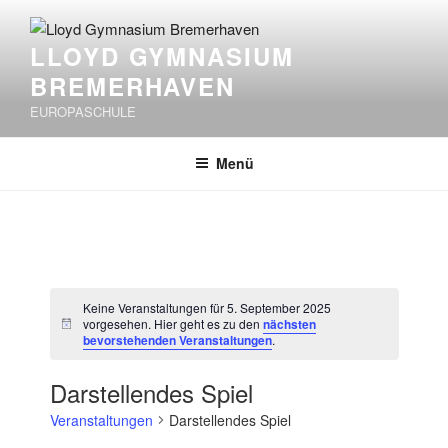
Zum
Inhalt
LLOYD GYMNASIUM
springen
BREMERHAVEN
EUROPASCHULE
Menü
Keine Veranstaltungen für 5. September 2025
vorgesehen. Hier geht es zu den
nächsten
H
bevorstehenden Veranstaltungen
.
i
n
w
Darstellendes Spiel
e
i
Veranstaltungen
Darstellendes Spiel
s