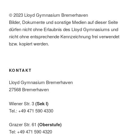
,
N
© 2023 Lloyd Gymnasium Bremerhaven
a
Bilder, Dokumente und sonstige Medien auf dieser Seite
dürfen nicht ohne Erlaubnis des Lloyd Gymnasiums und
v
nicht ohne entsprechende Kennzeichnung frei verwendet
i
bzw. kopiert werden.
g
a
t
KONTAKT
i
o
Lloyd Gymnasium Bremerhaven
n
27568 Bremerhaven
Wiener Str. 3
(Sek I)
Tel.: +49 471 590 4330
Grazer Str. 61
(Oberstufe)
Tel: +49 471 590 4320