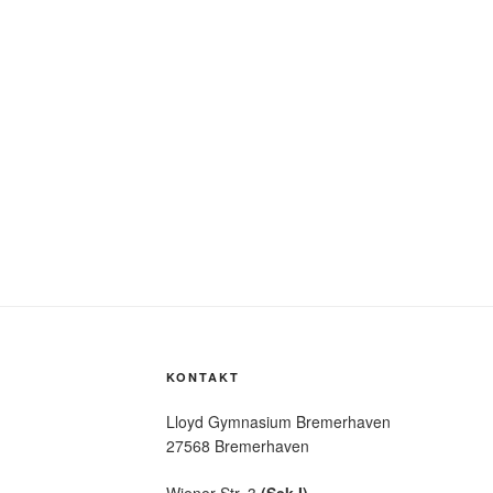
KONTAKT
Lloyd Gymnasium Bremerhaven
27568 Bremerhaven
Wiener Str. 3
(Sek I)