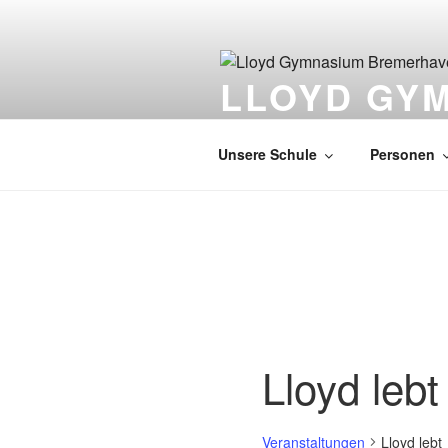
Zum
Inhalt
springen
LLOYD GY
EUROPASCHULE
Unsere Schule
Personen
Lloyd lebt
Veranstaltungen
Lloyd lebt