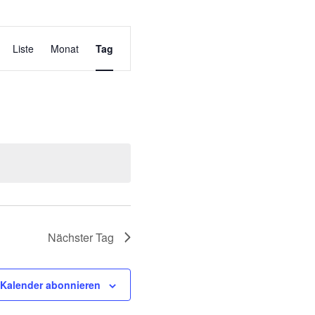
V
Liste
Monat
Tag
e
r
a
n
s
t
a
l
t
Nächster Tag
u
n
Kalender abonnieren
g
A