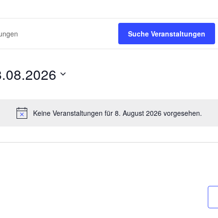
Suche Veranstaltungen
8.08.2026
Keine Veranstaltungen für 8. August 2026 vorgesehen.
H
i
n
w
e
i
s