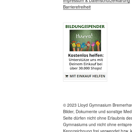
Impressum & Datenschutzerklärung
h
n
Barrierefreiheit
V
s
e
r
i
a
c
n
s
h
t
t
a
l
e
t
n
u
n
,
g
N
e
© 2023 Lloyd Gymnasium Bremerha
n
a
Bilder, Dokumente und sonstige Medi
S
Seite dürfen nicht ohne Erlaubnis de
v
c
Gymnasiums und nicht ohne entspr
h
Kennzeichnung frei verwendet bzw. k