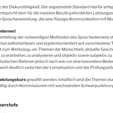
 der Diskursfähigkeit. Der angestrebte Standard hierfür ent
ntspricht dem für die meisten Berufe geforderten Leistungss
 Sprachanwendung, die eine flüssige Kommunikation mit Mutt
nlernen!
ertiefung der notwendigen Methoden des Sprachenlernens ste
l nun selbstwirksam und ergebnisorientiert auf verschiede
mit zum Werkzeug, um Themen der Menschheit, aktuelle Gesc
zu erarbeiten, zu analysieren und objektiv sowie subjektiv zu
hulischen Rahmen jedoch nach wie vor eine besondere Bedeu
 wird deutlich zwischen der Lernsituation und der Prüfungssi
eistungskurs
gewählt werden. Inhaltlich sind die Themen d
mäßig durch Kommissionen mit wechselnden Schwerpunktvor
berstufe