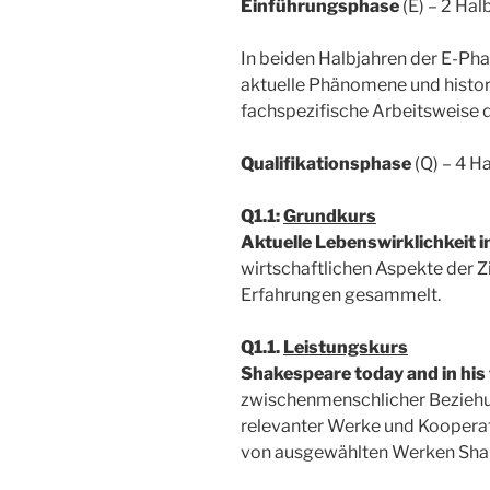
Einführungsphase
(E) – 2 Hal
In beiden Halbjahren der E-P
aktuelle Phänomene und histori
fachspezifische Arbeitsweise d
Qualifikationsphase
(Q) – 4 H
Q1.1:
Grundkurs
Aktuelle Lebenswirklichkeit 
wirtschaftlichen Aspekte der Zi
Erfahrungen gesammelt.
Q1.1.
Leistungskurs
Shakespeare today and in his 
zwischenmenschlicher Beziehu
relevanter Werke und Kooperati
von ausgewählten Werken Shak