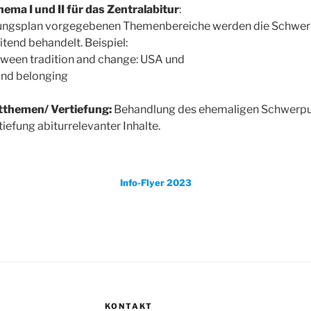
ma I und II für das Zentralabitur
:
ungsplan vorgegebenen Themenbereiche werden die Schwerp
tend behandelt. Beispiel:
 between tradition and change: USA und
 and belonging
tthemen/ Vertiefung:
Behandlung des ehemaligen Schwerpun
efung abiturrelevanter Inhalte.
Info-Flyer 2023
KONTAKT