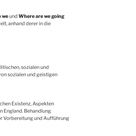
e we
und
Where are we going
t, anhand derer in die
litischen, sozialen und
von sozialen und geistigen
chen Existenz, Aspekten
en England. Behandlung
der Vorbereitung und Aufführung