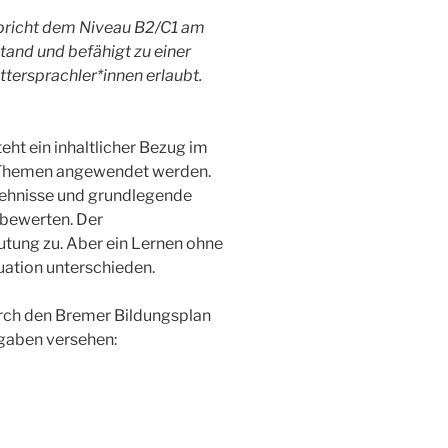
spricht dem Niveau B2/C1 am
tand und befähigt zu einer
ersprachler*innen erlaubt.
ht ein inhaltlicher Bezug im
ne Themen angewendet werden.
hehnisse und grundlegende
 bewerten. Der
tung zu. Aber ein Lernen ohne
tuation unterschieden.
urch den Bremer Bildungsplan
gaben versehen: