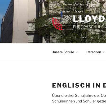
Zum
Inhalt
springen
LLOYD
EUROPASCHULE
Unsere Schule
Personen
ENGLISCH IN
Über die drei Schuljahre der O
Schülerinnen und Schüler geziel