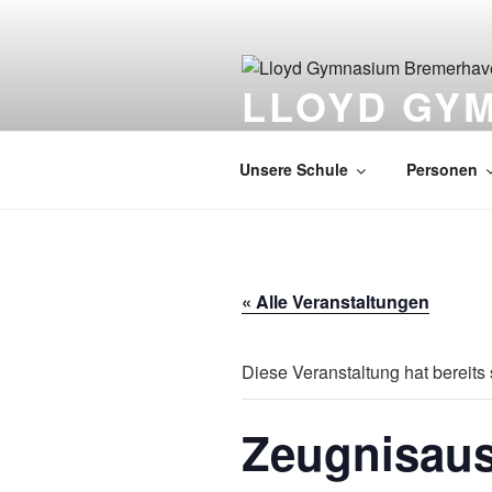
Zum
Inhalt
springen
LLOYD GY
EUROPASCHULE
Unsere Schule
Personen
« Alle Veranstaltungen
Diese Veranstaltung hat bereits 
Zeugnisaus