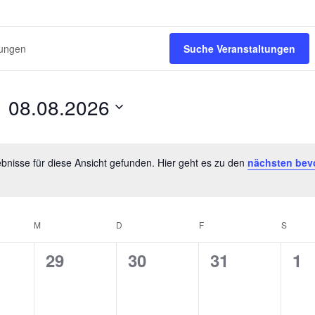
Suche Veranstaltungen
08.08.2026
D
a
t
bnisse für diese Ansicht gefunden. Hier geht es zu den
nächsten bev
H
u
i
m
n
w
w
G
M
MITTWOCH
D
DONNERSTAG
F
FREITAG
S
SAMS
ä
e
h
i
0
0
0
0
29
30
31
1
l
s
V
V
V
V
e
n
e
e
e
e
.