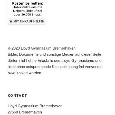
v
i
g
a
t
i
o
© 2023 Lloyd Gymnasium Bremerhaven
n
Bilder, Dokumente und sonstige Medien auf dieser Seite
dürfen nicht ohne Erlaubnis des Lloyd Gymnasiums und
nicht ohne entsprechende Kennzeichnung frei verwendet
bzw. kopiert werden.
KONTAKT
Lloyd Gymnasium Bremerhaven
27568 Bremerhaven