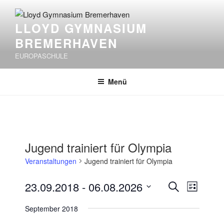
Zum
Inhalt
LLOYD GYMNASIUM
springen
BREMERHAVEN
EUROPASCHULE
Menü
Jugend trainiert für Olympia
Veranstaltungen
Jugend trainiert für Olympia
V
V
23.09.2018
 - 
06.08.2026
S
L
e
e
u
D
i
September 2018
r
c
r
a
s
h
a