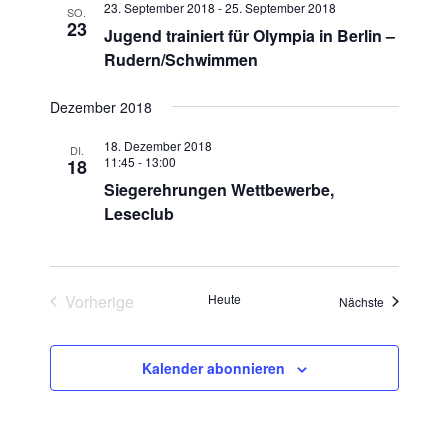
t
a
t
23. September 2018
-
25. September 2018
SO.
e
n
u
23
e
n
Jugend trainiert für Olympia in Berlin –
s
m
Rudern/Schwimmen
s
t
w
t
a
ä
Dezember 2018
a
l
h
l
l
t
18. Dezember 2018
DI.
11:45
-
13:00
18
e
u
t
Siegerehrungen Wettbewerbe,
n
n
u
Leseclub
.
g
n
A
g
n
e
s
Vorherige
Heute
Veranstaltu
Nächste
n
i
Veranstaltungen
S
c
u
Kalender abonnieren
h
t
c
e
h
n